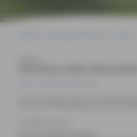
Sākumlapa
Portāla “Jelgavas Vēstnesis” arhīvs
Pilsētā
Klausīties
Divas dienas sešām ēkām pilsētā
Pilsētā
Portāla “Jelgavas Vēstnesis” arhīvs
SIA «Fortum Jelgava» informē, ka centrālā siltummezgla
karstā ūdens nebūs ēkām Raiņa ielā 16 un 18, Svētes ielā
www.jelgavasvestnesis.lv
SIA «Fortum Jelgava» informē, ka