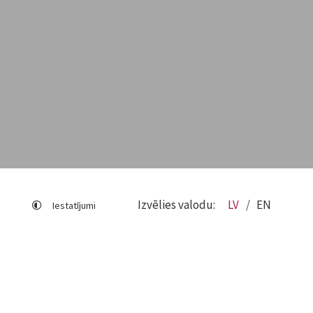
Izvēlies valodu:
LV
EN
Iestatījumi