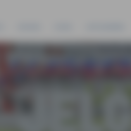
TA
PAŠVALDĪBA
IESTĀDES
KAPITĀLSABIEDRĪBAS