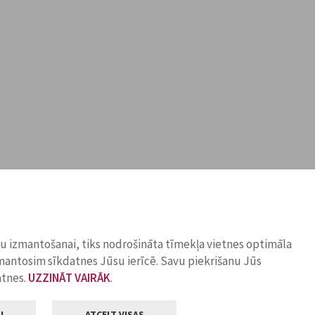
ņu izmantošanai, tiks nodrošināta tīmekļa vietnes optimāla
zmantosim sīkdatnes Jūsu ierīcē. Savu piekrišanu Jūs
atnes.
UZZINĀT VAIRĀK
.
I
ATCELT VISAS