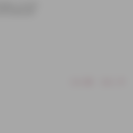
ienas – 9. un 10.
 18, Svētes ielā
Drukāt
Dalīties