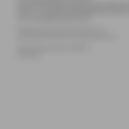
centrālā siltummezgla skalošanas darbu dēļ divas d
oktobrī – karstā ūdens nebūs ēkām Raiņa ielā 16 un
5 un 7, kā arī Mātera ielā 27 un 29.
Minētajās adresēs karstā ūdens nebūs no 9.
oktobra pulksten 8 līdz 10. oktobra pulksten 18.
Avārijas dienesta tālrunis: 63024721
(dispečers).