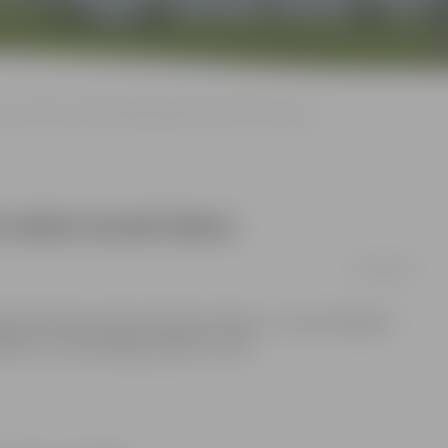
Divas dienas sešām ēkām pilsētā nebūs karstā ūdens
 nebūs karstā ūdens
08/10/2013
 skalošanas darbu dēļ divas dienas – 9. un 10. oktobrī –
 5 un 7, kā arī Mātera ielā 27 un 29.