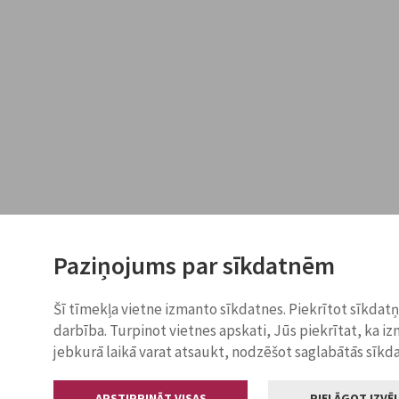
Paziņojums par sīkdatnēm
Šī tīmekļa vietne izmanto sīkdatnes. Piekrītot sīkdat
darbība. Turpinot vietnes apskati, Jūs piekrītat, ka i
jebkurā laikā varat atsaukt, nodzēšot saglabātās sīkd
APSTIPRINĀT VISAS
PIELĀGOT IZVĒL