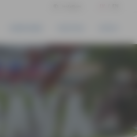
LV
EN
Iestatījumi
UZŅĒMĒJDARBĪBA
PAKALPOJUMI
KONTAKTI