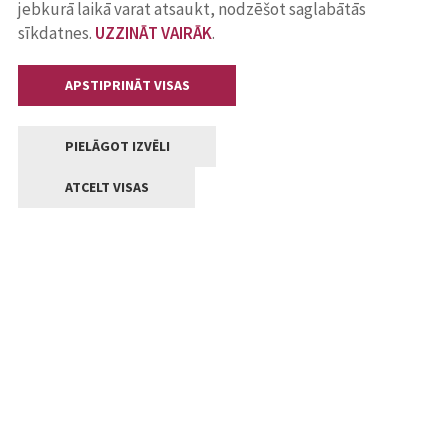
jebkurā laikā varat atsaukt, nodzēšot saglabātās
sīkdatnes.
UZZINĀT VAIRĀK
.
APSTIPRINĀT VISAS
PIELĀGOT IZVĒLI
ATCELT VISAS
Kontakti
Jelgavas valstpilsētas pašvaldība