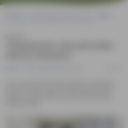
Sākumlapa
Portāla “Jelgavas Vēstnesis” arhīvs
Izglītība
«Divpadsmitie» pārsvarā izvēlas vēstures eksāmenu
Klausīties
«Divpadsmitie» pārsvarā izvēlas
vēstures eksāmenu
16/02/2017
Izglītība
Portāla “Jelgavas Vēstnesis” arhīvs
Jau 14. martā 12. klašu skolēni sāks kārtot eksāmenus –
pirmais būs angļu valodā, ko pieteikušies kārtot 450
Jelgavas 12. klašu skolēni un profesionālās izglītības
iestāžu audzēkņi.