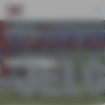
IZGLĪTĪBA