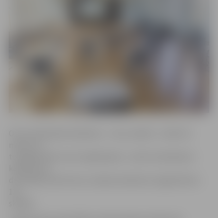
Otrs svešvalodas eksāmens – vācu valodā – notiks 15.
martā, un
to šogad kārtos četri izglītojamie – pērn šo eksāmenu
kārtoja vien
divi skolēni. Bet krievu valodas eksāmenu šogad kārtos
132
skolēni.