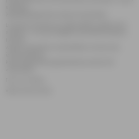
eksāmenu
ģeogrāfijā šogad kārtos tikai divi vidusskolēni.
Lai saņemtu atestātu par vidējo izglītību, jākārto četri
eksāmeni – trīs valsts obligātie centralizētie eksāmeni
(latviešu
valodā, svešvalodā un matemātikā) un vismaz viens
izvēles eksāmens.
Kopumā šajā mācību gadā eksāmenus kārtos 519
vidusskolēni.
Foto: no JV arhīva
Video: Austris Auziņš