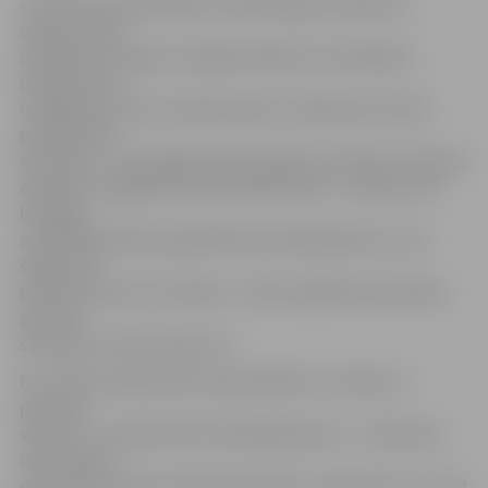
«Pateicoties pašvaldības mērķtiecīgam atbalstam
dabaszinātņu
priekšmetu apguvei, šogad eksāmenus eksaktajos
priekšmetos
izvēlējušies kārtot vairāk skolēnu. Eksāmenam fizikā
pieteikušies
45 skolēni – iepriekšējā mācību gadā to kārtoja 34, ķīmijas
eksāmenu šogad kārtos 18 skolēni (pērn – deviņi), bet
bioloģiju
aizvadītajā mācību gadā kārtoja 28 izglītojamie, taču
šogad tam
pieteikušies jau 52 skolēni,» stāsta Izglītības pārvaldes
galvenā
speciāliste Lilija Stepanova.
No izvēles eksāmeniem populārākais ir Latvijas un
pasaules
vēsturē – to plāno kārtot 266 izglītojamie –, eksāmenu
informātikā
pieteikušies kārtot 163 vidusskolēni, ekonomikā – 30, bet