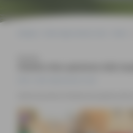
Sākumlapa
Portāla “Jelgavas Vēstnesis” arhīvs
Pilsētā
Klausīties
Dobeles ielas apkaimes ielās ie
Pilsētā
Portāla “Jelgavas Vēstnesis” arhīvs
Šodien līdz pulksten 15 Dobeles ielas apkaimes ielās