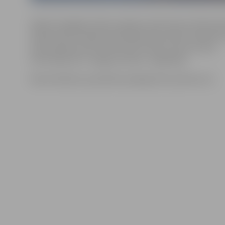
Šodien iespējami ūdens padeves pārtraukumi Pasta ie
K.Barona līdz Dobeles ielai; Blaumaņa ielā no Dobeles 
ielai; Dobeles ielā no Pasta līdz Viestura ielai, liecina
informācija SIA «Jelgavas ūdens» mājaslapā.
Remontdarbus paredzēts pabeigt līdz pulksten 15.