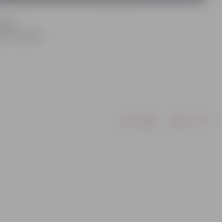
lā no
līdz Ausekļa
Drukāt
Dalīties