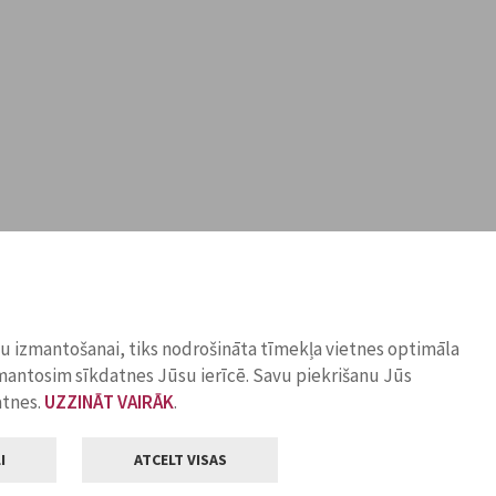
ņu izmantošanai, tiks nodrošināta tīmekļa vietnes optimāla
zmantosim sīkdatnes Jūsu ierīcē. Savu piekrišanu Jūs
atnes.
UZZINĀT VAIRĀK
.
I
ATCELT VISAS