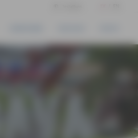
LV
EN
Iestatījumi
UZŅĒMĒJDARBĪBA
PAKALPOJUMI
KONTAKTI