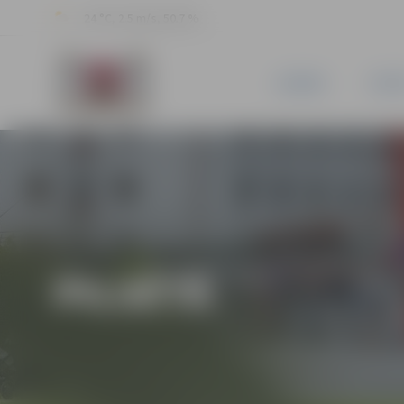
24 °C, 2.5 m/s, 50.7 %
JAUNUMI
PILSĒ
PILSĒTĀ