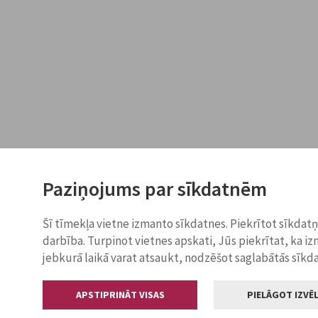
Paziņojums par sīkdatnēm
Šī tīmekļa vietne izmanto sīkdatnes. Piekrītot sīkdat
darbība. Turpinot vietnes apskati, Jūs piekrītat, ka i
jebkurā laikā varat atsaukt, nodzēšot saglabātās sīkd
APSTIPRINĀT VISAS
PIELĀGOT IZVĒL