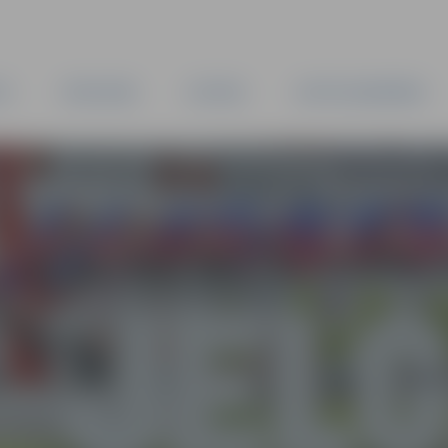
TA
PAŠVALDĪBA
IESTĀDES
KAPITĀLSABIEDRĪBAS