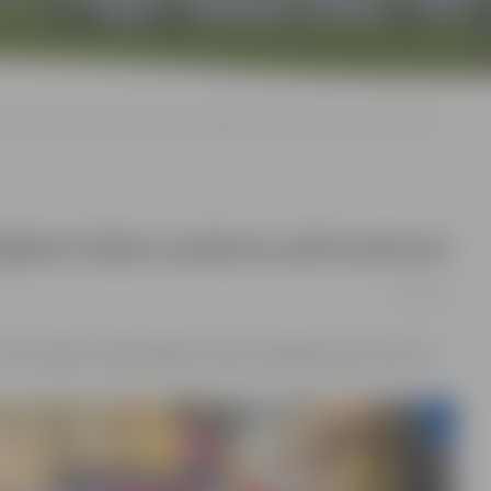
Dobeles ielas apkaimes ielās iespējami ūdens padeves pārtraukumi
spējami ūdens padeves pārtraukumi
18/08/2016
 remontdarbu dēļ iespējami ūdens piegādes pārtraukumi.