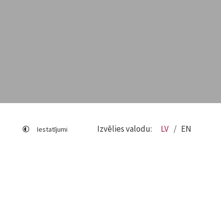
Izvēlies valodu:
LV
EN
Iestatījumi