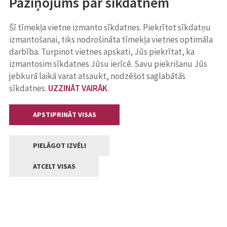
Paziņojums par sīkdatnēm
Šī tīmekļa vietne izmanto sīkdatnes. Piekrītot sīkdatņu
izmantošanai, tiks nodrošināta tīmekļa vietnes optimāla
darbība. Turpinot vietnes apskati, Jūs piekrītat, ka
izmantosim sīkdatnes Jūsu ierīcē. Savu piekrišanu Jūs
jebkurā laikā varat atsaukt, nodzēšot saglabātās
sīkdatnes.
UZZINĀT VAIRĀK
.
APSTIPRINĀT VISAS
PIELĀGOT IZVĒLI
ATCELT VISAS