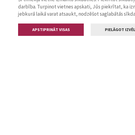
darbība. Turpinot vietnes apskati, Jūs piekrītat, ka i
jebkurā laikā varat atsaukt, nodzēšot saglabātās sīkd
APSTIPRINĀT VISAS
PIELĀGOT IZVĒL
Kontakti
Jelgavas valstp
Lielā iela 11
+371 630055
pasts@jelga