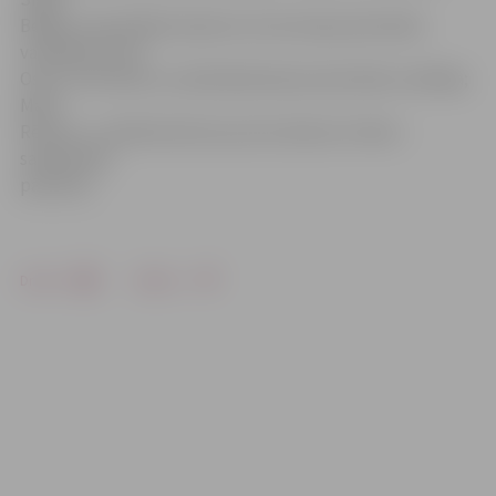
Beļaka, pašvaldības Īpašumu konversijas pārvaldes
vadītāja; Gunita
Osīte, Attīstības un pilsētplānošanas pārvaldes vadītāja;
Māris
Rēvelis, Juridiskā sektora jurists; Rasma Urtāne –
sabiedrības
pārstāvis.
Drukāt
Dalīties