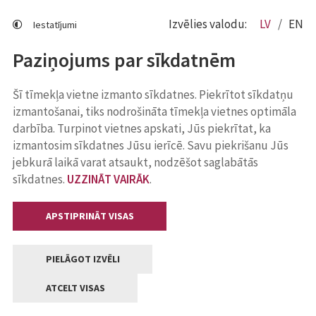
Izvēlies valodu:
LV
EN
Iestatījumi
Paziņojums par sīkdatnēm
Šī tīmekļa vietne izmanto sīkdatnes. Piekrītot sīkdatņu
izmantošanai, tiks nodrošināta tīmekļa vietnes optimāla
darbība. Turpinot vietnes apskati, Jūs piekrītat, ka
izmantosim sīkdatnes Jūsu ierīcē. Savu piekrišanu Jūs
jebkurā laikā varat atsaukt, nodzēšot saglabātās
sīkdatnes.
UZZINĀT VAIRĀK
.
APSTIPRINĀT VISAS
PIELĀGOT IZVĒLI
ATCELT VISAS