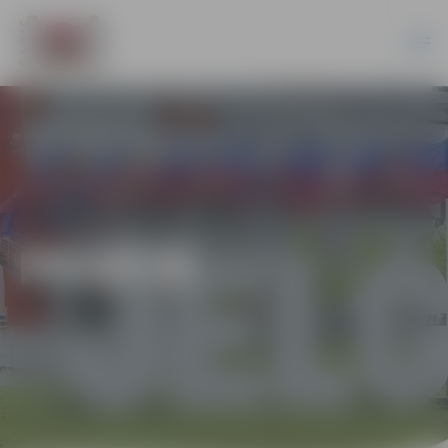
PILSĒTĀ