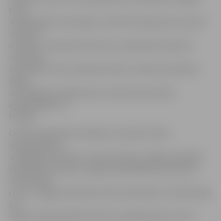
starp
iesaistītajām institūcijām, izvērtēt amatpersonu prasmi
novērtēt
situāciju un pieņemt lēmumus, pārbaudīt iesaistīto
institūciju
koordinētu rīcību atbilstoši Valsts civilās aizsardzības
plānā
noteiktajiem pasākumiem, iesaistot personālu,
apmeklētājus un
tehniku.
Civilās aizsardzības mācībās ir iesaistīts Valsts
ugunsdzēsības
un glābšanas dienests, Valsts policija, Jelgavas pilsētas
pašvaldības policija, Jelgavas pašvaldības operatīvās
informācijas
centrs, Jelgavas pilsētas domes darbinieki un iedzīvotāji,
kas
mācību laikā atradīsies Klientu apkalpošanas centrā.