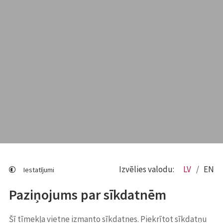
Izvēlies valodu:
LV
EN
Iestatījumi
Paziņojums par sīkdatnēm
Šī tīmekļa vietne izmanto sīkdatnes. Piekrītot sīkdatņu