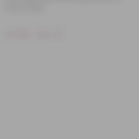
Foto no JV arhīva
Drukāt
Dalīties