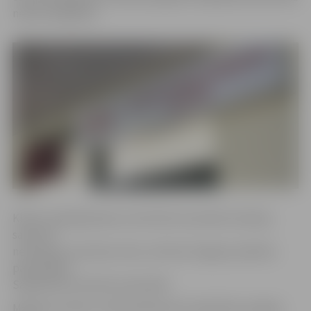
nebūs iespējama.
Klientu apkalpošanas centrā tiks inscenēta situācija,
saņemot
nezināmas izcelsmes vielu, informē Jelgavas pilsētas
pašvaldības
Sabiedrisko attiecību pārvaldē.
Mācības notiek ar mērķi pārbaudīt sadarbības iespējas