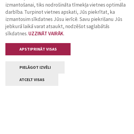
izmantošanai, tiks nodrošināta tīmekļa vietnes optimāla
darbība. Turpinot vietnes apskati, Jūs piekrītat, ka
izmantosim sīkdatnes Jūsu ierīcē. Savu piekrišanu Jūs
jebkurā laikā varat atsaukt, nodzēšot saglabātās
sīkdatnes.
UZZINĀT VAIRĀK
.
APSTIPRINĀT VISAS
PIELĀGOT IZVĒLI
ATCELT VISAS