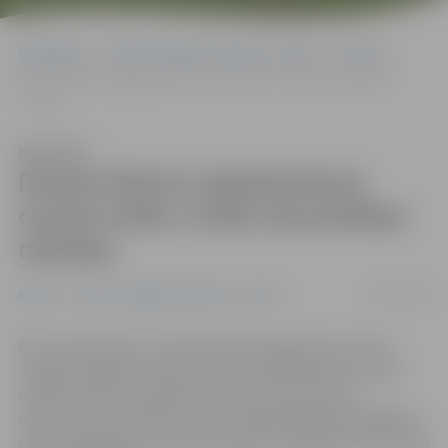
Sākumlapa
Portāla “Jelgavas Vēstnesis” arhīvs
Pilsētā
Domes Klientu apkalpošanas centrā notiks civilās aizsardzības
mācības
Klausīties
Domes Klientu apkalpošanas
centrā notiks civilās aizsardzības
mācības
07/09/2016
Pilsētā
Portāla “Jelgavas Vēstnesis” arhīvs
Rīt, 8. septembrī, no pulksten 8.30 apmēram stundu
Jelgavas pilsētas domes Klientu apkalpošanas centrā
notiks civilās aizsardzības mācības, kas apvieno
teorētisko un praktisko rīcību. Šajā laikā apmeklētājiem
centra pakalpojumi nebūs pieejami, iekļūšana domes ēkā