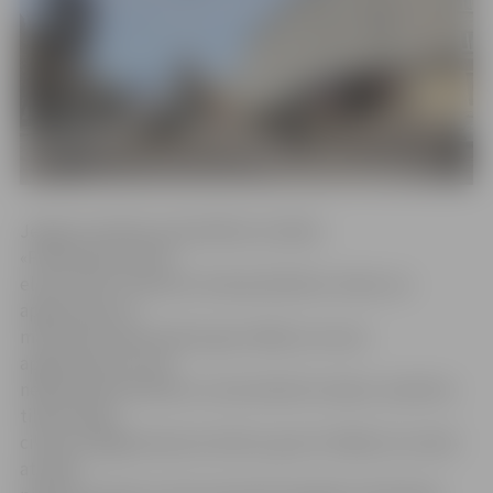
Jelgavas pilsētas pašvaldības iestādes
«Pilsētsaimniecība»
elektrotīklu inženieris Andrejs Bobikins stāsta, ka
apgaismojuma
maiņa bija nepieciešama gan tādēļ, ka vecais
apgaismojums vairs
nebija darba kārtībā un remontdarbi izmaksu ziņā būtu
tikpat dārgi,
cik jauna apgaismojuma izbūve, gan arī tādēļ, ka tunelis
atrodas