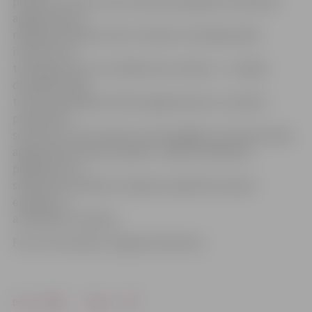
pilsētas centrā un pirms daudziem gadiem izbūvētais
apgaismojums
neiederas pilsētas vidē. «Pievadi un LED gaismekļi
izbūvēti visa
tuneļa garumā. Tie strādās divos režīmos – tumšajā
diennakts laikā
tunelī pastāvīgi būs blāvs apgaismojums, savukārt,
pateicoties
sensoriem, kad tunelim tuvosies gājējs vai riteņbraucējs,
apgaismojums kļūs spožāks,» skaidro A.Bobikins,
papildinot, ka
salīdzinoši vienkāršs risinājums palīdzēs ietaupīt
enerģiju un
attiecīgi arī izmaksas.
Foto: Ivars Veiliņš/«Jelgavas Vēstnesis»
Drukāt
Dalīties