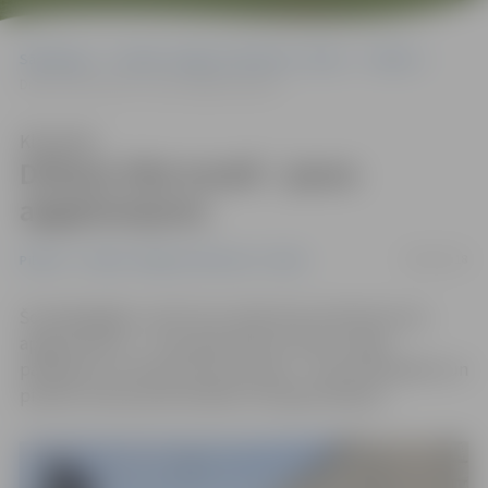
Sākumlapa
Portāla “Jelgavas Vēstnesis” arhīvs
Pilsētā
Driksas tilta tunelī – jauns apgaismojums
Klausīties
Driksas tilta tunelī – jauns
apgaismojums
28/06/2018
Pilsētā
Portāla “Jelgavas Vēstnesis” arhīvs
Šonedēļ gājēju tunelī zem Lielās ielas izbūvēts jauns
apgaismojums – vecie gaismekļi ar dzelzs režģa
pārklājumu nomainīti pret jauniem – ekonomiskākiem un
pilsētas videi piemērotākiem LED gaismekļiem.