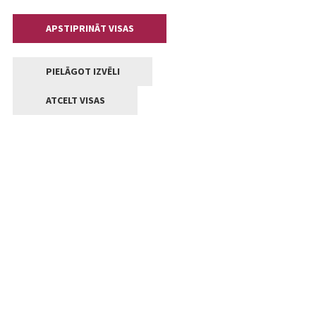
APSTIPRINĀT VISAS
PIELĀGOT IZVĒLI
ATCELT VISAS
Kontakti
Jelgavas valstpilsētas pašvaldība
Lielā iela 11, Jelgava, LV-3001
+371 63005522