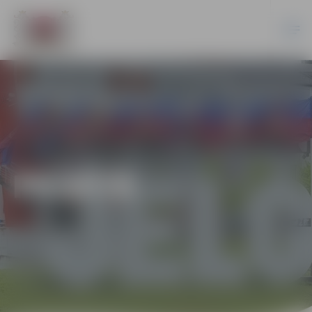
PILSĒTĀ