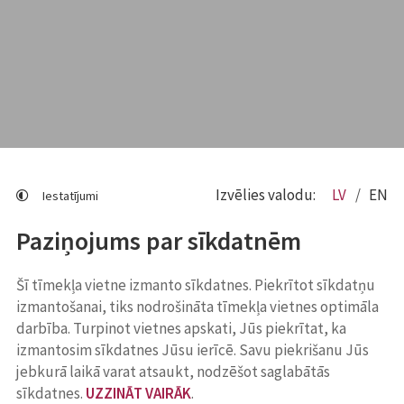
Izvēlies valodu:
LV
EN
Iestatījumi
Paziņojums par sīkdatnēm
Šī tīmekļa vietne izmanto sīkdatnes. Piekrītot sīkdatņu
izmantošanai, tiks nodrošināta tīmekļa vietnes optimāla
darbība. Turpinot vietnes apskati, Jūs piekrītat, ka
izmantosim sīkdatnes Jūsu ierīcē. Savu piekrišanu Jūs
jebkurā laikā varat atsaukt, nodzēšot saglabātās
sīkdatnes.
UZZINĀT VAIRĀK
.