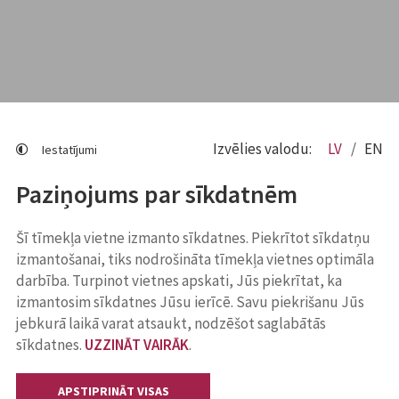
Izvēlies valodu:
LV
EN
Iestatījumi
Paziņojums par sīkdatnēm
Šī tīmekļa vietne izmanto sīkdatnes. Piekrītot sīkdatņu
izmantošanai, tiks nodrošināta tīmekļa vietnes optimāla
darbība. Turpinot vietnes apskati, Jūs piekrītat, ka
izmantosim sīkdatnes Jūsu ierīcē. Savu piekrišanu Jūs
jebkurā laikā varat atsaukt, nodzēšot saglabātās
sīkdatnes.
UZZINĀT VAIRĀK
.
APSTIPRINĀT VISAS