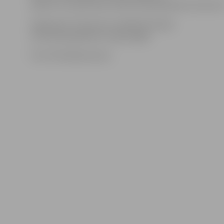
diplomi un pateicības raksti par piedalīšanos konkursā
Organizatori informē, ka nākamās dzejas
sacensības gaidāmas maija beigās.
Foto: Elīna Baranovska