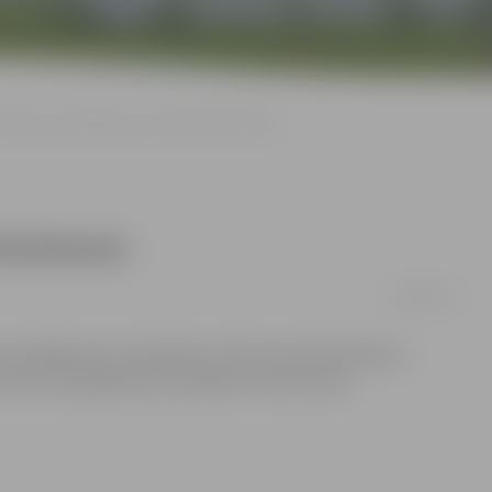
Dzejas sacensībās uzvar Guntis Nordmanis
 Nordmanis
28/02/2013
 par labāko jauno dzejnieku atzīts Guntis Nordmanis –
, informē organizatoru pārstāvis Jānis Zariņš.