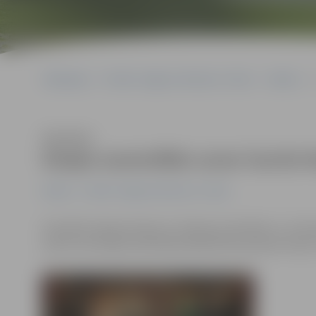
Sākumlapa
Portāla “Jelgavas Vēstnesis” arhīvs
Kultūra
Klausīties
Dzejas sacensībās uzvar Guntis
Kultūra
Portāla “Jelgavas Vēstnesis” arhīvs
Aizvadīts dzejas konkurss «Dzejas sacensības 2», kurā
puisis, kas dzejas rakstīšanai pievērsies pavisam nesen