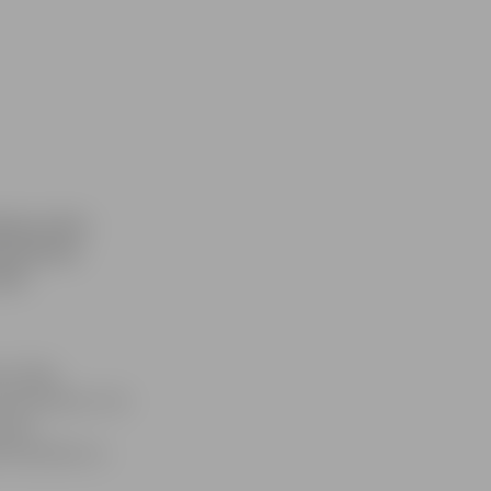
ieku atzīts
pievērsies
ānis
, Kitija
 Nordmanis, Līva
andrs
Petničenko un