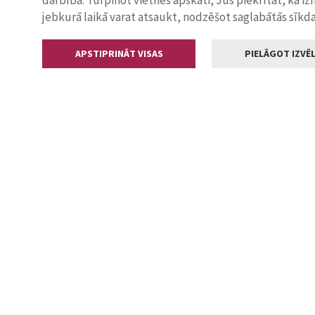
darbība. Turpinot vietnes apskati, Jūs piekrītat, ka i
jebkurā laikā varat atsaukt, nodzēšot saglabātās sīkd
APSTIPRINĀT VISAS
PIELĀGOT IZVĒL
Kontakti
Jelgavas valstp
Lielā iela 11
+371 630055
pasts@jelga