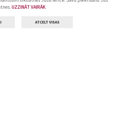
zmantosim sīkdatnes Jūsu ierīcē. Savu piekrišanu Jūs
atnes.
UZZINĀT VAIRĀK
.
I
ATCELT VISAS
Klientu apkalpošana
ilsētas pašvaldība
Darba laiks
, Jelgava, LV-3001
Pirmdienās
8.00 - 18.00
Otrdienās
8.00 - 17.00
22
Trešdienās
8.00 - 17.00
va.lv
Ceturtdienās
8.00 - 17.00
Piektdienās
8.00 - 14.30