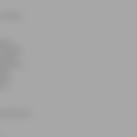
ne tikai no
rianna
sā pelnījis
u, spēja
ā saņēma 25
dzeja
aņemot
s no
guma balvas no