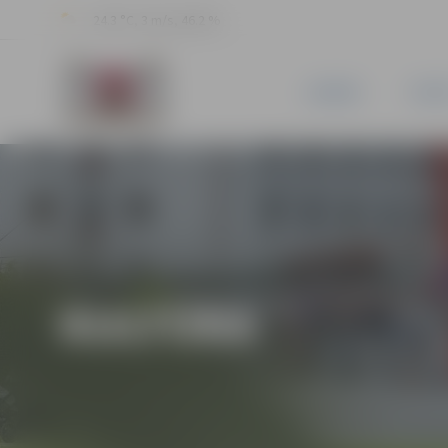
24.3 °C, 3 m/s, 46.2 %
JAUNUMI
PILSĒ
KULTŪRA