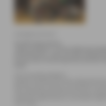
www.jelgavasvestnesis.lv
Aizvadīts dzejas konkurss
«Dzejas sacensības 2», kurā par labāko jauno dzejn
Guntis Nordmanis – puisis, kas dzejas rakstīšanai 
pavisam nesen, informē organizatoru pārstāvis J
Zariņš.
Šoreiz sacensībās piedalījās 15
dzejnieki: Santa Buša, Alise Gubene, Mārtiņš Dubovskis
Mirončuka, Diāna Timermane, Lauma Niedrīte, Guntis
Siliņa, Aleksa Aleksandra Korsaka, Ruta Gricjus, Aleks
Kocjubinskis, Agnese Karlsone, Justs Kolendo, Velga 
Ineta Lazdiņa.