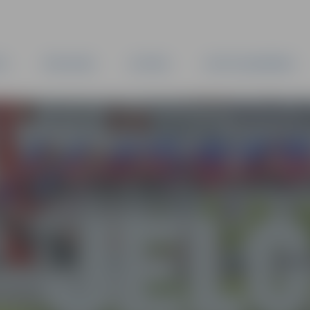
TA
PAŠVALDĪBA
IESTĀDES
KAPITĀLSABIEDRĪBAS