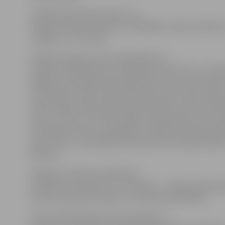
«Patīkami pārsteidza fakts, ka
dalībnieki bija ieradušies no dažādām Latvijas vietām, 
Jelgavas,» tā J.Zariņš.
Žūrijas komisija, kuras sastāvā bija LLU
profesore Baiba Rivža un dzejnieki Harijs Krūze un Ma
Madžule, pēc ilgām diskusijām lēma, ka 1.vietu konkur
G.Nordmanis. Viņš, lai gan tikai nesen sācis rakstīt dzej
aizraut gan publiku, gan žūrijas komisiju. Guntis balv
latus. 2. vietu un 15 latus ieguva A.Kocjubinskis, kura 
izskanēja arī krievu valodā. Bet trešajā vietā, balvā s
piecus latus, ierindojās M.Dubovskis, kurš bija ieradie
Neretas.
Pārējie otrās kārtas dalībnieki –
L.Niedrīte, A.Karlsone un J.Kolendo – saņēma pārstei
konkursa žūrijas locekles LLU profesores B.Rivžas.
Visiem dalībniekiem tika pasniegti arī