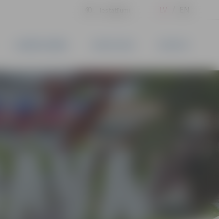
LV
EN
Iestatījumi
UZŅĒMĒJDARBĪBA
PAKALPOJUMI
KONTAKTI