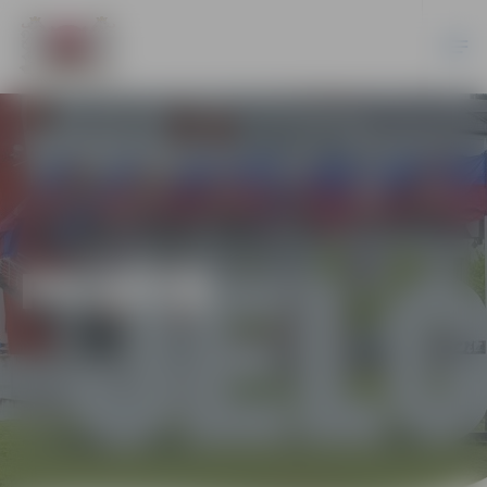
PILSĒTĀ