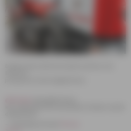
Dzēšanas darbu laikā tika ierobežota satiksme, taču
šobrīd tā ir
jau atjaunota. Cietušo negadījumā nav.
@BreakingLv
Ugunsgrēks Garozas
ielā, Jelgavā plkst.20.15 tika lokalizēts. Patlaban turpinās
dzēšanas darbi.
— VUGD (@ugunsdzeseji)
February
28, 2017