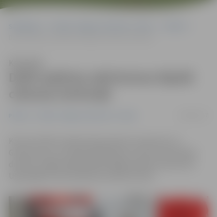
Sākumlapa
Portāla “Jelgavas Vēstnesis” arhīvs
Pilsētā
Dzēš sadzīves atkritumus bijušā cietuma teritorijā
Klausīties
Dzēš sadzīves atkritumus bijušā
cietuma teritorijā
28/02/2017
Pilsētā
Portāla “Jelgavas Vēstnesis” arhīvs
Kā ziņo VUGD, šovakar tika saņemts izsaukums uz
Garozas ielu, kur bijušā Pārlielupes cietuma teritorijas
divstāvu mājā nelielā platībā dega sadzīves atkritumi.
Ugunsgrēks tika lokalizēts pulksten 20.15.