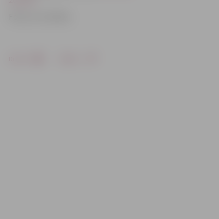
Foto: no JV arhīva
Drukāt
Dalīties