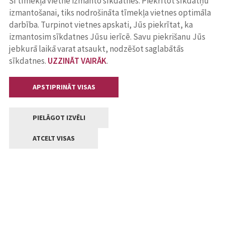
Šī tīmekļa vietne izmanto sīkdatnes. Piekrītot sīkdatņu
izmantošanai, tiks nodrošināta tīmekļa vietnes optimāla
darbība. Turpinot vietnes apskati, Jūs piekrītat, ka
izmantosim sīkdatnes Jūsu ierīcē. Savu piekrišanu Jūs
jebkurā laikā varat atsaukt, nodzēšot saglabātās
sīkdatnes.
UZZINĀT VAIRĀK
.
APSTIPRINĀT VISAS
PIELĀGOT IZVĒLI
ATCELT VISAS