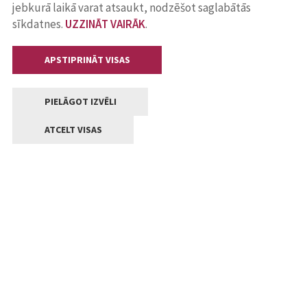
jebkurā laikā varat atsaukt, nodzēšot saglabātās
sīkdatnes.
UZZINĀT VAIRĀK
.
APSTIPRINĀT VISAS
PIELĀGOT IZVĒLI
ATCELT VISAS
Kontakti
Jelgavas valstpilsētas pašvaldība