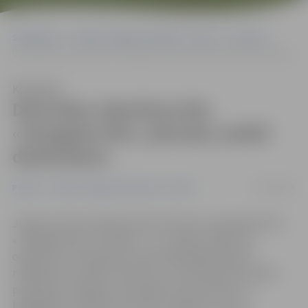
Sākumlapa
Portāla “Jelgavas Vēstnesis” arhīvs
Pilsētā
Dzīvnieku izķeršana būs «Zemgales Eko» pārziņā; meklē darbiniekus
Klausīties
Dzīvnieku izķeršana būs
«Zemgales Eko» pārziņā; meklē
darbiniekus
07/06/2019
Pilsētā
Portāla “Jelgavas Vēstnesis” arhīvs
Jelgavas domes sēdē pieņemts lēmums paplašināt SIA
«Zemgales Eko» funkcijas – no 1. jūlija uzņēmums
organizēs arī klaiņojošo vai bezpalīdzīgā stāvoklī
nonākušo dzīvnieku izķeršanu, veterinārmedicīniskās
palīdzības sniegšanu atrastajiem dzīvniekiem un
bojāgājušo savvaļas dzīvnieku savākšanu. Līdz ar