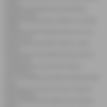
sniegšanu
atrastajiem bezpalīdzīgā stāvoklī nonākušajiem
dzīvniekiem, kā arī
bojāgājušo savvaļas dzīvnieku savākšanu un utilizāciju
uzrauga
pašvaldības iestāde «Pilsētsaimniecība», bet to veic
uzņēmums, kas
piesaistīts iepirkuma kārtībā. Savukārt no 1. jūlija
atbilstoši
domes lēmumam šo pašvaldības funkciju nodos SIA
«Zemgales Eko».
«Galvenais ieguvums, pārņemot šo funkciju, ir
operativitātes un
līdz ar to arī pakalpojuma kvalitātes uzlabošana. Šobrīd
pilsētā
darbojas Bauskas uzņēmums, kuram uz izsaukumu
jāmēro ievērojams
ceļš, bet mūsu ķērāji varēs reaģēt, jau esot Jelgavas
pilsētā,»