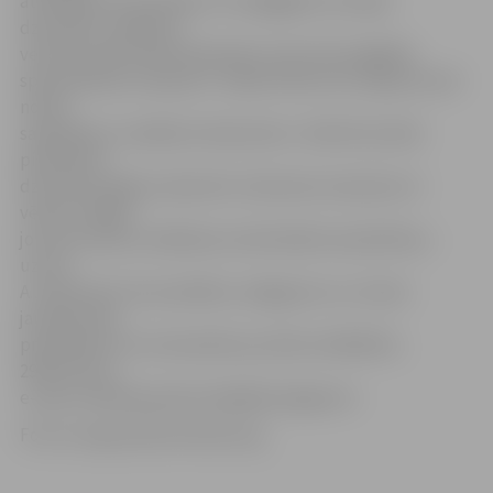
atrastajiem dzīvniekiem un bojāgājušo savvaļas
dzīvnieku savākšanu
veiks divi pilna laika darbinieki, kā arī tiks iegādāts
specializētais transports. Tāpat kā līdz šim, šajā procesā
notiks
sadarbība ar vairākiem dienestiem. «Šobrīd aicinām
pieteikties
dzīvnieku ķērāju vakancēm. Galvenais nosacījums ir
vēlme strādāt,
jo pirms darba uzsākšanas nodrošināsim apmācības,»
uzsver
A.Jankovskis. Par prasībām, atalgojumu un citiem
jautājumiem
pretendenti var interesēties pa tālruni 63023511,
29357119 vai
e-pastu aleksejs.jankovskis@eko.jelgava.lv.
Foto: eurogroupforanimals.org