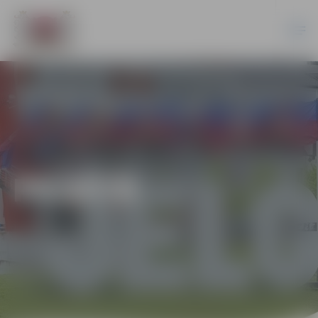
PILSĒTĀ