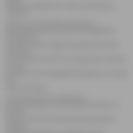
norāda SIA «Zemgales Eko» valdes loceklis Aleksejs
Jankovskis.
Jāpiebilst, ka iedzīvotāji par klaiņojošiem,
bezpalīdzīgā situācijā nonākušiem vai bojāgājušiem
dzīvniekiem arī
turpmāk varēs ziņot Jelgavas pašvaldības operatīvās
informācijas
centram pa tālruni 8787. Pērn un šā gada piecos mēnešos
LLU mazo
dzīvnieku patversmē nogādāti 68 klaiņojoši suņi, 270 kaķi,
kā arī
astoņi citi dzīvnieki.
A.Jankovskis stāsta, ka uzņēmums jau
gatavojas pakalpojuma nodrošināšanai. Paredzēts, ka
dzīvnieku
izķeršanu, pirmās veterinārmedicīniskās palīdzības
sniegšanu