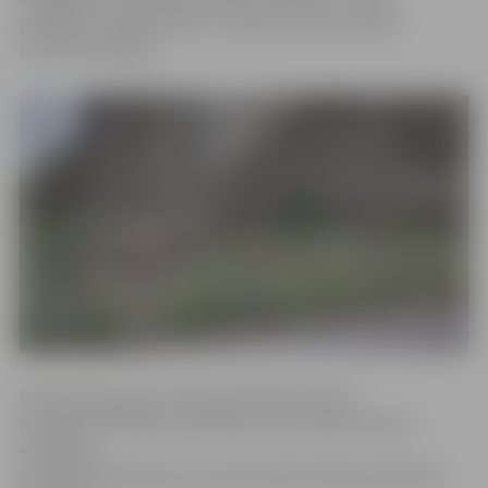
pienākumu pārņemšanu uzņēmums aicina darbā
dzīvnieku ķērājus.
Šobrīd klaiņojošo vai bezpalīdzīgā stāvoklī
nonākušo dzīvnieku izķeršanu un, ja nepieciešams,
eitanāziju,
pirmās neatliekamās veterinārmedicīniskās palīdzības