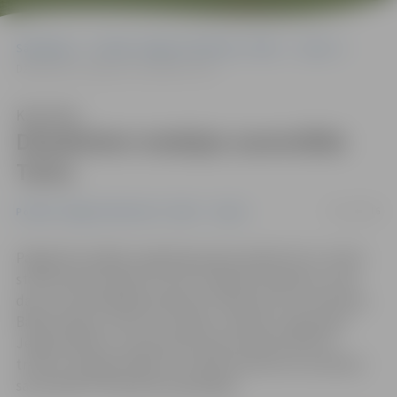
Sākumlapa
Portāla “Jelgavas Vēstnesis” arhīvs
Sports
Džudistiem medaļas sacensībās Tartu
Klausīties
Džudistiem medaļas sacensībās
Tartu
21/11/2016
Portāla “Jelgavas Vēstnesis” arhīvs
Sports
Pagājušās nedēļas nogalē Igaunijas pilsētā Tartu notika
starptautisks džudo turnīrs «K.Keerak Childrens Judo
day», kurā piedalījās apmēram 700 sportisti no Krievijas,
Baltkrievijas, Lietuvas, Somijas, Latvijas un Igaunijas.
Jelgavas Bērnu un jaunatnes sporta skolas (BJSS)
treneru Sergeja Vasjkova un Marinas Mazures audzēkņi
sacensībās izcīnīja piecas godalgas.