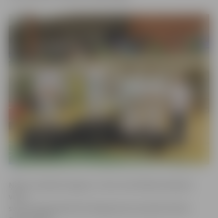
Ņikita Jaroševičs ieguva 2. vietu, bet Aleksis Deviķis 3.
vietu
svara kategorijā līdz 81 kilogramam.Savukārt Viktors