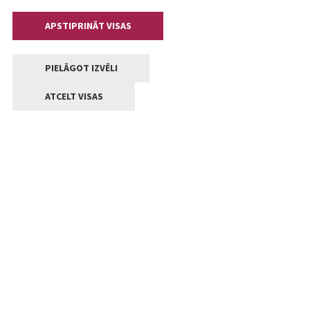
APSTIPRINĀT VISAS
PIELĀGOT IZVĒLI
ATCELT VISAS
Kontakti
Jelgavas valstpilsētas pašvaldība
Lielā iela 11, Jelgava, LV-3001
+371 63005522