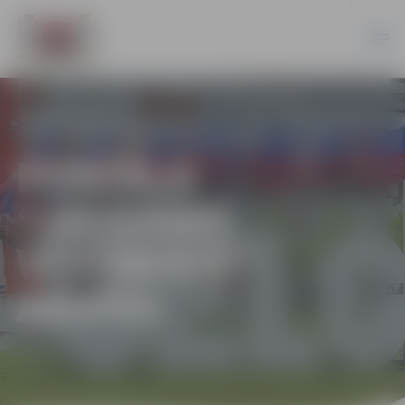
PORTĀLA
“JELGAVAS
VĒSTNESIS”
ARHĪVS