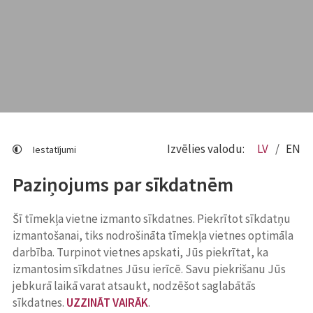
Izvēlies valodu:
LV
EN
Iestatījumi
Paziņojums par sīkdatnēm
Šī tīmekļa vietne izmanto sīkdatnes. Piekrītot sīkdatņu
izmantošanai, tiks nodrošināta tīmekļa vietnes optimāla
darbība. Turpinot vietnes apskati, Jūs piekrītat, ka
izmantosim sīkdatnes Jūsu ierīcē. Savu piekrišanu Jūs
jebkurā laikā varat atsaukt, nodzēšot saglabātās
sīkdatnes.
UZZINĀT VAIRĀK
.