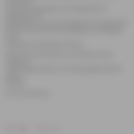
Dmitrečkovs
izcīnīja bronzas godalgu svara kategorijā līdz 62
kilogramiem, bet
Daņila Belihs 3. vietu svara kategorijā līdz 27 kilogramiem.
Meiteņu konkurencē bronzas godalgu svara kategorijā
virs 70
kilogramiem izcīnīja Darja Čerņikova.
Kā atzīmē trenere M.Mazure, sacensībās atzīstami
startēja vēl
vairāki Jelgavas džudisti, taču līdz godalgām pietrūka
pavisam
nedaudz.
Foto: no BJSS arhīva
Drukāt
Dalīties