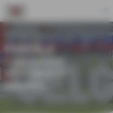
PORTĀLA
“JELGAVAS
VĒSTNESIS”
ARHĪVS