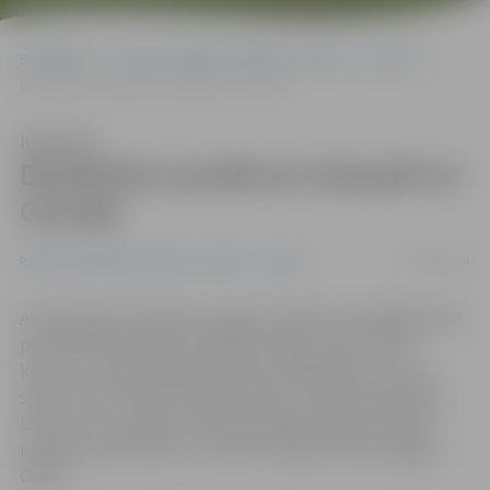
Sākumlapa
Portāla “Jelgavas Vēstnesis” arhīvs
Sports
Džudistiem panākumi Salaspilī un Gomeļā
Klausīties
Džudistiem panākumi Salaspilī un
Gomeļā
25/10/2016
Portāla “Jelgavas Vēstnesis” arhīvs
Sports
Aizvadītajās brīvdienās Jelgavas džudisti piedalījās divās
prestižās sacensībās. Salaspilī notika turnīrs «Kano
kauss», kurā piedalījās apmēram 250 dažādu vecuma
sportisti no Ukrainas, Baltkrievijas, Krievijas, Igaunijas,
Lietuvas un Latvijas, bet Baltkrievijas pilsētā Gomeļā
notika prestiži mači, kuros par čempionu kļuva Edgars
Čakšs.