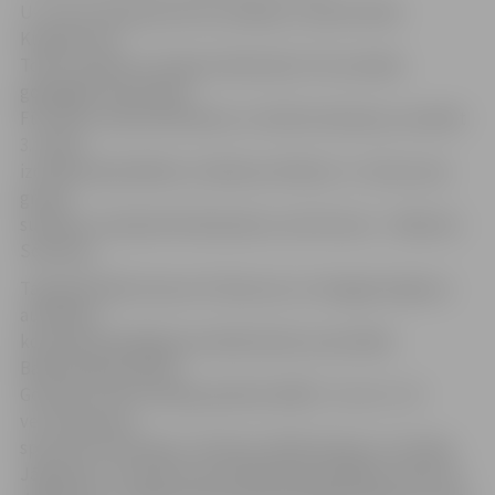
U–9 vecuma grupā zelta medaļas izcīnīja: Davids
Kungurcevs,
Toms, Saulīte un Artjoms Marčenko. Pie sudraba
godalgām tika Davids
Fūrmanis, Deniss Britņikovs un Edvīns Daukuļs, savukārt
3. vietas
izcīnīja Daņila Belihs un Markuss Pafrats. U–10 vecuma
grupā
sudrabu izcīnīja Kirils Bondarevs, bet bronzu – Maksims
Solovjovs.
Tajā pašā laikā treneru M. Mazures un Sergeja Vasjkova
audzēkņu
komanda piedalījās prestižās džudo sacensībās
Baltkrievijas pilsētā
Gomeļā, kurās startēja apmēram 600 U–12 un U–14
vecuma grupu
sportisti no Krievijas, Ukrainas, Baltkrievijas un Latvijas.
Jāpiebilst, ka katrā svara kategorijā piedalījās vismaz 25