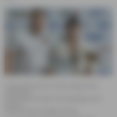
Treneres Marinas Mazures vadītās Jelgavas izlases
sastāvā esošie
sportisti šajās sacensībās izcīnīja 10 godalgas, kas 23
komandu
konkurencē bija otrs labākais rezultāts.