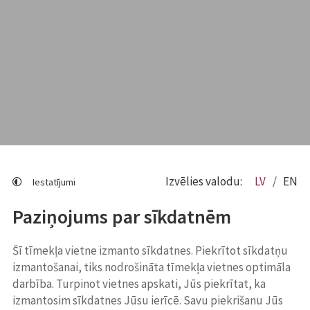
Izvēlies valodu:
LV
EN
Iestatījumi
Paziņojums par sīkdatnēm
Šī tīmekļa vietne izmanto sīkdatnes. Piekrītot sīkdatņu
izmantošanai, tiks nodrošināta tīmekļa vietnes optimāla
darbība. Turpinot vietnes apskati, Jūs piekrītat, ka
izmantosim sīkdatnes Jūsu ierīcē. Savu piekrišanu Jūs