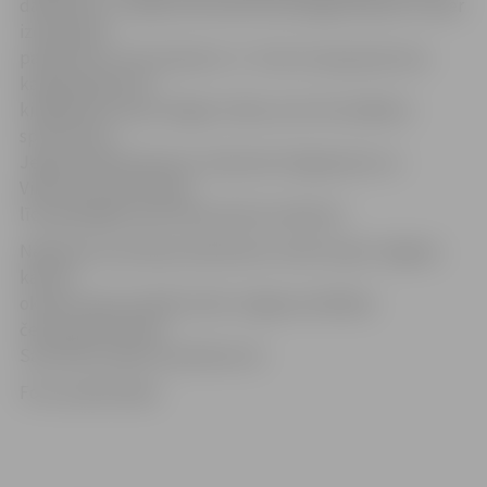
dalībnieki, un šādā sīvā konkurencē jelgavniekiem tomēr
izdevās gūt
panākumus. Par čempionu U–14 vecuma grupā svara
kategorijā līdz 55
kilogramiem kļuva Edgars Čakšs, bet vēl vairākiem
sportistiem –
Jegoram Merkuševam, Artjomam Grigorjevam un
Viktoram Dmitričenko
līdz godalgām pietrūka pavisam nedaudz.
Nākamās sacensības džudistiem notiks tepat Jelgavā,
kad 29.
oktobrī Sporta hallē notiks Jelgavas atklātais
čempionāts džudo.
Sacensību sākums pulksten 10.
Foto: publicitātes