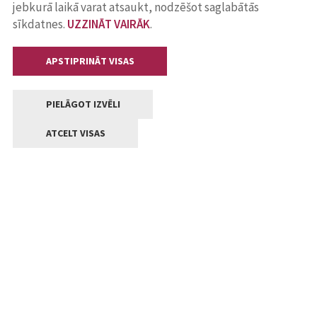
jebkurā laikā varat atsaukt, nodzēšot saglabātās
sīkdatnes.
UZZINĀT VAIRĀK
.
APSTIPRINĀT VISAS
PIELĀGOT IZVĒLI
ATCELT VISAS
Kontakti
Jelgavas valstpilsētas pašvaldība