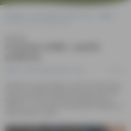
Sākumlapa
Portāla “Jelgavas Vēstnesis” arhīvs
Izglītība
E-prasmju nedēļā – papildu pasākums
Klausīties
E-prasmju nedēļā – papildu
pasākums
27/03/2017
Izglītība
Portāla “Jelgavas Vēstnesis” arhīvs
Šonedēļ ir E-prasmju nedēļa, un ikviens interesents bez
maksas var apmeklēt plānotās aktivitātes. Ņemot vērā
jelgavnieku interesi, aktivitāšu plānā iekļauts jauns
pasākums – par izmaiņām internetbankas lietošanā, kas
stāsies spēkā no 1. aprīļa.