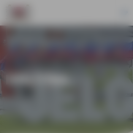
IZGLĪTĪBA