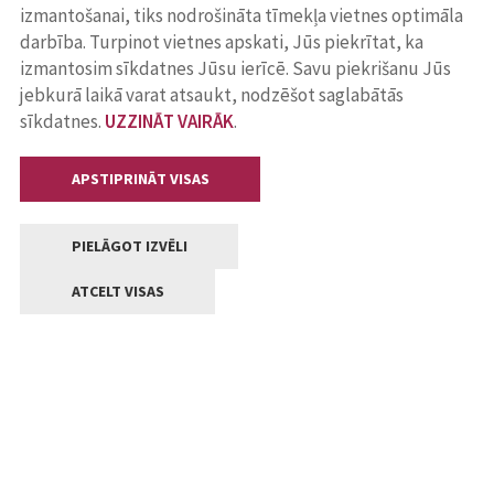
izmantošanai, tiks nodrošināta tīmekļa vietnes optimāla
darbība. Turpinot vietnes apskati, Jūs piekrītat, ka
izmantosim sīkdatnes Jūsu ierīcē. Savu piekrišanu Jūs
jebkurā laikā varat atsaukt, nodzēšot saglabātās
sīkdatnes.
UZZINĀT VAIRĀK
.
APSTIPRINĀT VISAS
PIELĀGOT IZVĒLI
ATCELT VISAS