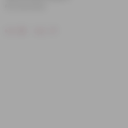
Foto: Austris Auziņš
Drukāt
Dalīties