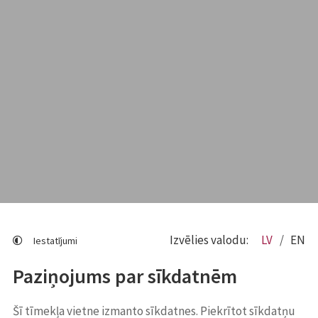
Izvēlies valodu:
LV
EN
Iestatījumi
Paziņojums par sīkdatnēm
Šī tīmekļa vietne izmanto sīkdatnes. Piekrītot sīkdatņu