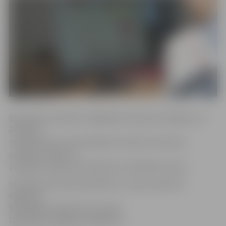
Bezmaksas seminārs «Digitālās tendences ātrākiem un
ērtākiem
maksājumiem internetbankā» notiks 30. martā no
pulksten 10 līdz 12
Zemgales reģiona Kompetenču attīstības centrā.
Interesenti aicināti pieteikties, zvanot pa tālruni
63012155,
63012169 vai rakstot pa e-pastu
Liga.Mikelsone@zrkac.jelgava.lv.