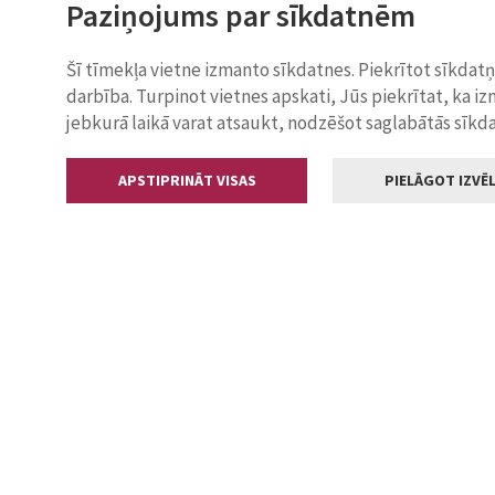
Paziņojums par sīkdatnēm
Šī tīmekļa vietne izmanto sīkdatnes. Piekrītot sīkdat
darbība. Turpinot vietnes apskati, Jūs piekrītat, ka i
jebkurā laikā varat atsaukt, nodzēšot saglabātās sīkd
APSTIPRINĀT VISAS
PIELĀGOT IZVĒL
Kontakti
Jelgavas valstp
Lielā iela 11
+371 630055
pasts@jelga