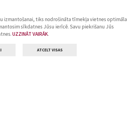
ņu izmantošanai, tiks nodrošināta tīmekļa vietnes optimāla
zmantosim sīkdatnes Jūsu ierīcē. Savu piekrišanu Jūs
atnes.
UZZINĀT VAIRĀK
.
I
ATCELT VISAS
Klientu apkalpošana
ilsētas pašvaldība
Darba laiks
, Jelgava, LV-3001
Pirmdienās
8.00 - 18.00
Otrdienās
8.00 - 17.00
22
Trešdienās
8.00 - 17.00
va.lv