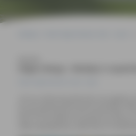
Sākumlapa
Portāla “Jelgavas Vēstnesis” arhīvs
Sports
Klausīties
Edgars Bergs: «Medaļa ir nopeln
Portāla “Jelgavas Vēstnesis” arhīvs
Sports
«Par savu varēšanu biju pārliecināts, taču negaidīju, 
divu vietu ieguvēji tiešām bija krietni spēcīgāki, tādē
Paralimpiskās medaļas par velti nevienam nedala – tās 
Maiju uz to esam gājuši un šo godalgu esam pelnījuši,
spēlēs atklāj jelgavnieks invalīdu sporta un rehabilitā