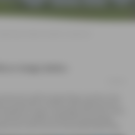
Edgars Bergs: «Medaļa ir nopelnīta ar smagu darbu»
īta ar smagu darbu»
13/09/2016
ka konkurenti uzrādīs tik augstvērtīgus rezultātus. Pirmo
ļ esmu apmierināts, ka izdevās uzveikt pārējos sportistus.
ir jānopelna ar smagu un neatlaidīgu darbu. Mēs ar treneri
» pēc bronzas medaļas izcīnīšanas Rio paralimpiskajās
cijas kluba «Cerība» sportists lodes grūdējs Edgars Bergs.