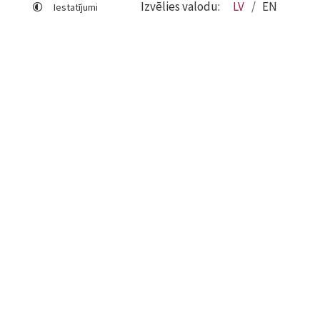
Izvēlies valodu:
LV
EN
Iestatījumi
Lapas karte
Viegli lasīt
Sociālo mediju lietošana
Sīkdatņu izmantošana
Piekļūstamības paziņojums