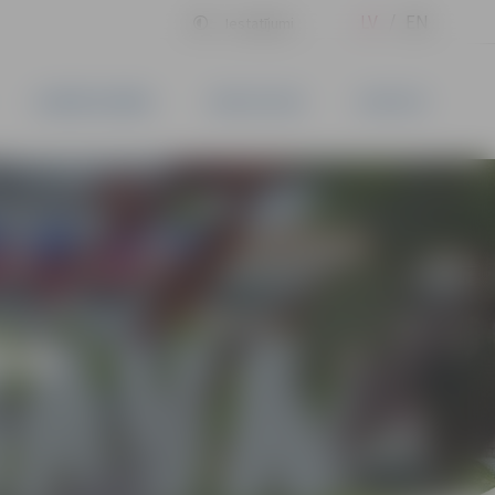
LV
EN
Iestatījumi
UZŅĒMĒJDARBĪBA
PAKALPOJUMI
KONTAKTI
ĪVS