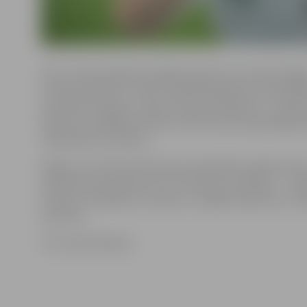
Pēc izcīnītā panākuma Edgars īpaši izceļ treneres Maij
Ukstiņas devumu: «Mūsu sadarbība ilgst jau kopš 2000.
pat sēžot tribīnēs, trenere man dod padomus – dažrei
dažreiz ar dažādām zīmēm. Arī Rio viņa man palīdzēja 
maksimālu rezultātu.»
Edgars un trenere M.Ukstiņa Latvijā plāno atgriezties 2
septembrī ap pulksten 14. «Pirmais, ko izdarīšu, – sati
saviem tuviniekiem un došos uz mājām atpūsties,» lai
sportists.
Foto: lpkomiteja.lv