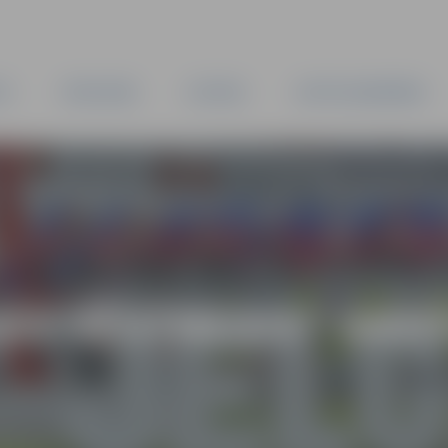
TA
PAŠVALDĪBA
IESTĀDES
KAPITĀLSABIEDRĪBAS
AS VĒSTNESIS” ARH