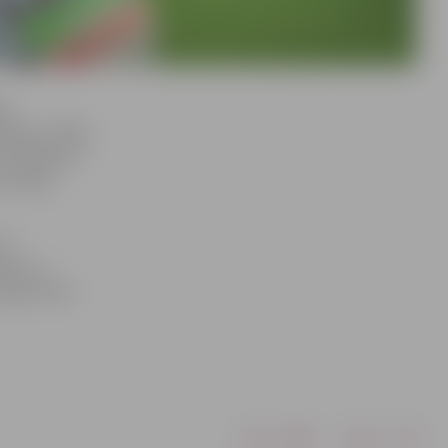
as
 gada, tādēļ,
z pabļaujot,
sasniegt
0.
kšos ar
mīgi stāsta
Drukāt
Dalīties