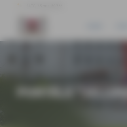
24 °C, 2.5 m/s, 50.7 %
JAUNUMI
PILSĒ
PORTĀLA “JELGAV