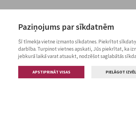
Paziņojums par sīkdatnēm
Šī tīmekļa vietne izmanto sīkdatnes. Piekrītot sīkdat
darbība. Turpinot vietnes apskati, Jūs piekrītat, ka i
jebkurā laikā varat atsaukt, nodzēšot saglabātās sīkd
APSTIPRINĀT VISAS
PIELĀGOT IZVĒL
Kontakti
Jelgavas valstp