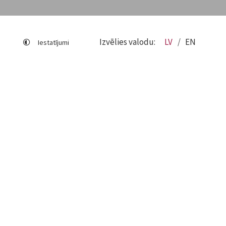
Izvēlies valodu:
LV
EN
Iestatījumi
Lapas karte
Viegli lasīt