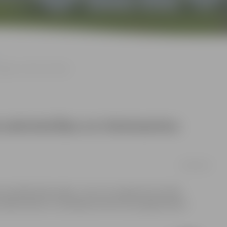
elgavas vēstures faktus
a saimniecības un interesantus
16/08/2016
izzinošās ekskursijās – 20. un 27. augustā, lai tuvāk
tu kāda mode un uzvedības kultūra cauri gadsimtiem