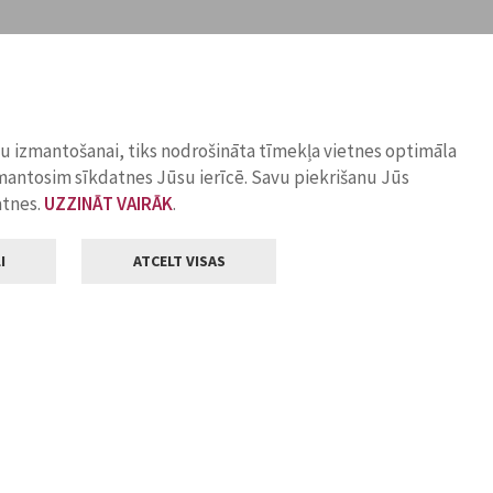
ņu izmantošanai, tiks nodrošināta tīmekļa vietnes optimāla
zmantosim sīkdatnes Jūsu ierīcē. Savu piekrišanu Jūs
atnes.
UZZINĀT VAIRĀK
.
I
ATCELT VISAS
Klientu apkalpošana
ilsētas pašvaldība
Darba laiks