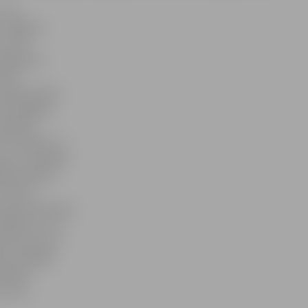
 «Tā
 Jelgavas
, vīna
lās govis.
ilki»
 dekoratīvie
rī Zemgales
 atpūtas
storu dīķus un
zupu. Savukārt
jams iepazīt
izzināt
 lauku labumus.
belītes», kur
t jauno vīna
ar vietējās
sāksies
torņa.