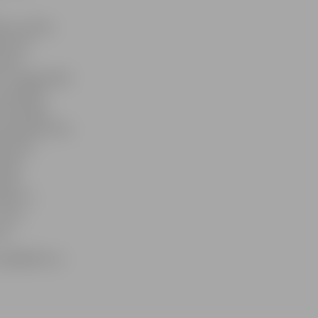
edus svētku
es divu
ieku».
em un leģendām
uzvedības
ā mozaīkas
m pamazām tiks
ram būs
nības
vāri,
elām un
eiro,
as.
 63005447 vai