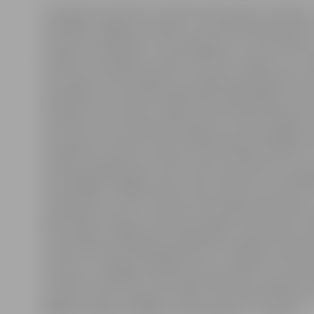
20. augustā, pulksten 10 notiks ekskursija ar autobusu
saimnieko Jelgavas novadā!», kuras laikā varēs iepazīt
novada saimniecības, kas nodarbojas ar zivsaimniecību
darīšanu, kazkopību, audzē neierastus augus un tur zi
Interesenti varēs ielūkoties zemnieku saimniecības «V
dendrārijā, kura kolekcijā apskatāmi 500 dažādu veidu
kokaugi un ziemcietes, tāpat saimniecībā skatāmas a
laukos tik reti sastopamās zilās govis. Svētes pagasta
kompleksā «Grantiņi» ekskursijas dalībnieki apskatīs 
atpūtas kompleksa teritoriju, kā arī nobaudīs stores 
senatnīgajā Zemgales lauku sētā «Dimzēni» būs iespē
tradicionālu Latvijas laukiem raksturīgu dzīvesveidu, 
kazkopības nozari un nobaudīt saimniecībā audzētus
Ekskursijas noslēgumā tiks apmeklēta vīna darītava «Ā
vīna darīšanas tehnologa vadībā būs iespējams apskatī
darītavu un degustēt dažādu ogu un augļu vīnus kopā 
izcelsmes uzkodām. Ekskursija sestdien, 20. augustā, 
pulksten 10 pie Jelgavas Svētās Trīsvienības baznīcas 
Dalības maksa par objektu apmeklējumu – 6,50 eiro.