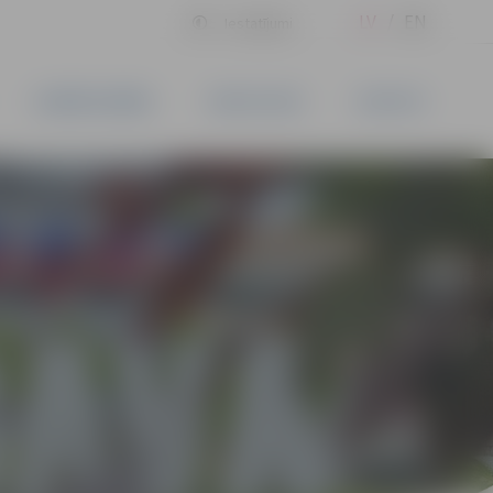
LV
EN
Iestatījumi
UZŅĒMĒJDARBĪBA
PAKALPOJUMI
KONTAKTI