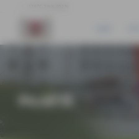
17.6 °C, 3 m/s, 60.2 %
JAUNUMI
PILSĒ
PILSĒTĀ