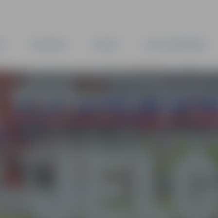
TA
PAŠVALDĪBA
IESTĀDES
KAPITĀLSABIEDRĪBAS