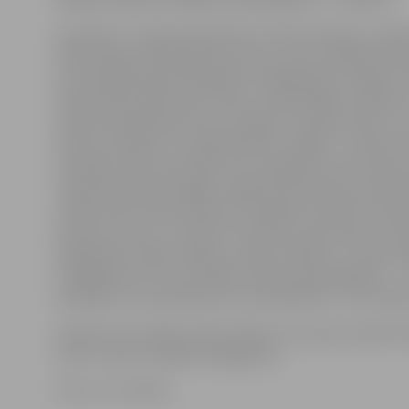
Savukārt 27. augustā pulksten 13 Piena, Maizes un M
laikā Jelgavas reģionālais tūrisma centrs piedāvā doti
stundu garā ekskursijā kājām «Pa gabaliņam Jelgavu l
Ekskursijas laikā ikviens varēs uzzināt kādiem stāsti
apvītas ievērojamās vietas Jelgavā un kāda mode un 
kultūra valdījusi cauri gadsimtiem Jelgavā – tā būs k
veidošana, kad no maziem, bet spilgtiem notikumie
izveidota liela dižciltīgās Jelgavas panorāma, kas kat
citāda. Ekskursijas sāksies pie Jelgavas Svētās Trīsvie
baznīcas torņa, un maršruts vedīs pa Jāņa Čakstes bul
Akadēmijas, Raiņa, Mātera, Lielās, Dobeles, Uzvaras i
noslēgsies pie Torņa. Dalības maksa pieaugušajiem – 1 
skolēniem un pirmskolas vecuma bērniem – bez maks
Pieteikt savu dalību ekskursijām var zvanot pa tālruni
sūtot e-pastu tic@tornis.jelgava.lv.
Foto: no JV arhīva