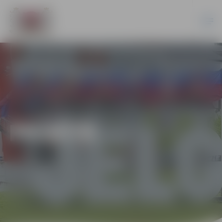
PILSĒTĀ