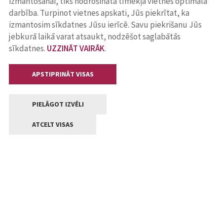
izmantošanai, tiks nodrošināta tīmekļa vietnes optimāla
darbība. Turpinot vietnes apskati, Jūs piekrītat, ka
izmantosim sīkdatnes Jūsu ierīcē. Savu piekrišanu Jūs
jebkurā laikā varat atsaukt, nodzēšot saglabātās
sīkdatnes.
UZZINĀT VAIRĀK
.
APSTIPRINĀT VISAS
PIELĀGOT IZVĒLI
ATCELT VISAS
Kontakti