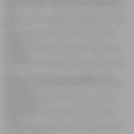
attīstību. «Cilvēku ar redzamām īpašām vajadzībām, kas
ceļo
individuāli, līdz šim Jelgavā nav bijis pārāk daudz, biežāk
šādi
cilvēki ceļo grupās vai ar ģimeni. Jāsecina, ka tūrisma
objekti ir
pieejami. Muzejos, kuros ekspozīcija ir vairākos stāvos,
izmantots
labs risinājums – pirmajā stāvā izvietots ekrāns, kurā tās
var
apskatīt. Pozitīvi ir tas, ka tūrisma objekti ir atvērti
pārmaiņām,» norāda Jelgavas reģionālā Tūrisma centra
pārstāve Laura
Zalcmane. Viņa skaidro, ka Tūrisma centra pārstāvji
regulāri apseko
tūrisma objektus, lai zinātu, ko ieteikt klientiem, un
sola, ka
turpmāk vides pieejamībai pievērsīs lielāku uzmanību.