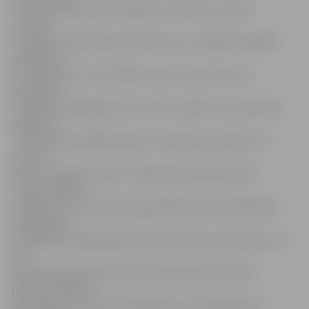
katrā vietā eksperti norādīja uz lietām, ko varētu
uzlabot.
Piemēram, pie dienesta viesnīcas ir uzstādīts pacēlājs
nokļūšanai
līdz ieejai un ir arī izveidots viens numuriņš, kas ir
piemērots
cilvēkam ratiņkrēslā, bet trūkst invalīdu autostāvvietu
pagalmā.
«Tur vienā kvartālā atrodas trīs dienesta viesnīcas un
atpūtas
klubs «Jelgavas krekli», tāpēc šāda stāvvieta būtu
nepieciešama,»
norāda viena no monitoringa dalībniecēm Sabiedrības
integrācijas
pārvaldes vadītāja Ilga Antuža. Stāvvietu problēma ir arī
pie
pareizticīgo dievnama, bet Annas baznīcā mazliet
jāuzlabo tikšana
pāri slieksnim. Katoļu katedrāles teritorijā eksperti