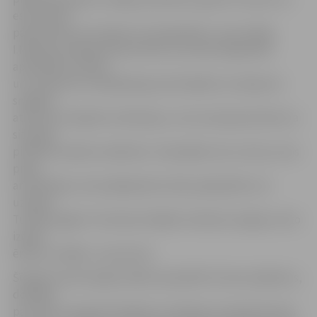
esot spiesti
pārvietoties ar kruķiem vai ratiņkrēslā,» viņa norāda.
I.Makarova-Makaronoka vērtē, ka monitoringa laikā
apmeklēto iestāžu
un uzņēmumu vadītāji bija pretimnākoši un ekspertu
sniegtos
atzinumus labprāt uzklausīja, un tas viņai ļauj domāt, ka
situācija
pilsētā turpinās uzlaboties. «Nav jādara viss uzreiz, jo tas
prasa
arī līdzekļus, bet pakāpeniski vides pieejamību var
uzlabot.
Turklāt tagad ir tik daudz dažādu tehnisku iespēju, kā to
izdarīt
ērtāk un labāk,» viņa secina.
Šī gada monitoringā izvēlēts apmeklēt tūrisma objektus,
domājot
par tūristu piesaisti pilsētai un vēloties veicināt tūrisma