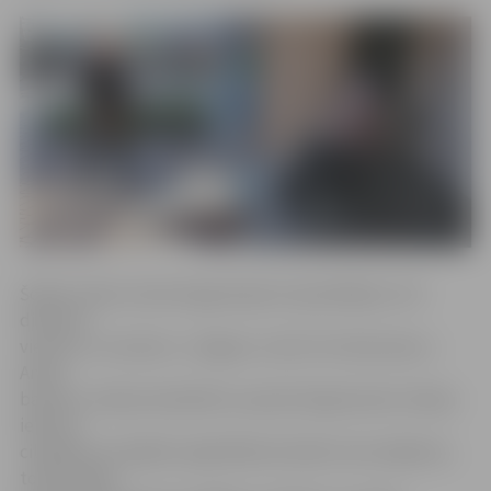
Šodien vides monitoringa eksperti apmeklēja LLU 8.
dienesta
viesnīcu un viesnīcu «Jelgava», kā arī trīs dievnamus –
Annas
baznīcu, Katoļu katedrāli un pareizticīgo baznīcu Raiņa
ielā. Par
cilvēkiem ar īpašām vajadzībām domāts visos objektos,
tomēr tāpat