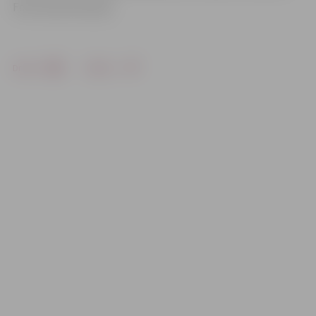
Foto: Austris Auziņš
Drukāt
Dalīties