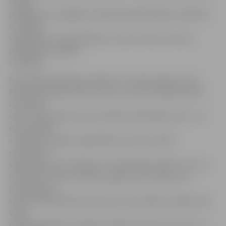
rāmjos,
pakāpienus, pielāgot pirmā stāva labierīcības cilvēkiem
ar īpašām
vajadzībām un padomāt par vismaz viena numuriņa
pielāgošanu šādiem
cilvēkiem.
Neredzīgo biedrības pārstāve un vides eksperte Ilze
Makarova-Makaronoka uzsver, ka monitoringa mērķis ir
nevis kādu
sodīt vai kaunināt, bet mudināt aizdomāties par to, ka
esam dažādi.
«Cilvēks ar īpašām vajadzībām nav tikai cilvēks
ratiņkrēslā,
vājredzīgs vai neredzīgs, vai nedzirdīgs cilvēks. Tās ir arī
māmiņas ar bērnu ratiņiem, gados veci cilvēki, kuri
pārvietojas ar
spieķi. Patiesībā mēs ikviens varam nonākt situācijā, kad
vides
pieejamība kļūst svarīga, piemēram, gūstot traumu un