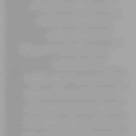
konstatēja
tādu pašu problēmu kā daudzviet citur pilsētā, proti,
uzbrauktuves,
pakāpieni un citas šādas vietas būtu nepieciešams
apzīmēt ar košāku
krāsu vai citas krāsas bruģi, lai būtu pamanāmākas. «Ja
šādas
vietas būtu kontrastējošā krāsā, tās būtu labāk
pamanāmas un būtu
vieglāk braukt,» norāda monitoringa dalībniece sieviešu
invalīdu
organizācijas «Zvaigzne» vadītāja Dzintra Saulkalne, kura
ikdienā
pārvietojas motorizētā ratiņkrēslā. Vairākus ieteikumus
eksperti
sniedza arī viesnīcas «Jelgava» darbiniekiem, piemēram,
padarīt
pamanāmas ieejas durvis, jo tās ir no tumša stikla tumšos