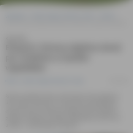
Sākumlapa
Portāla “Jelgavas Vēstnesis” arhīvs
Pilsētā
Eksperti: tūrisma objektos domā par cilvēkiem ar īpašām vajadzībām
Klausīties
Eksperti: tūrisma objektos domā
par cilvēkiem ar īpašām
vajadzībām
04/11/2016
Pilsētā
Portāla “Jelgavas Vēstnesis” arhīvs
Šodien noslēdzās vides monitorings tūrisma objektos.
Pēc vairāku naktsmītņu un dievnamu apmeklēšanas
eksperti atzīst, ka kopumā Jelgavā tūrisma objekti ir
pieejami cilvēkiem ar īpašām vajadzībām, bet vēl ir ko
uzlabot – kā iekštelpās, tā ārpusē.