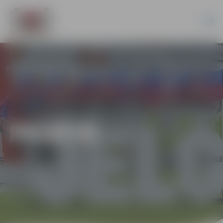
PILSĒTĀ