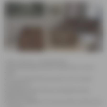
«Ūdens, tēja, alus – tieši tādā secībā
rindojas populārākie dzērieni cilvēka dzīvē, un alus ir
tikpat
sens, cik cilvēka vēlme komunicēt ar savu uzticamo
sarunbiedru no
Senās Ēģiptes laikiem līdz pat mūsdienām. Romas
dīkdieņi dzēra pa
akveduktu piegādātu tīru dzeramo ūdeni, latviešu senči