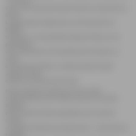
– tīro avota
ūdeni, bet Eiropas dižo barbaru pēcteči, aizņemoties no
Romas
kungiem dažas vērtīgas lietas, aizmirsa paņemt arī
higiēnas
standartus, un Eiropā sākās īslaicīgs netīrības un tās
godināšanas
vilnis. Viduslaikos alus Eiropā bija ierasts dzēriens un
ūdens
dezinfekcijas līdzeklis,» izstādes aprakstā norāda
Jelgavas muzeja
direktores vietnieks Gints Putiķis.
Rūpnieciskajā alus darīšanas vēsturē Latvijā
tradicionāli tiek izcelts «Aldara» devums un mītiskā
Bavārijas
aldara Joahima Daudera ieguldījums alus rūpnīcas
izveidē.
«Patiesībā minētā persona bija latvietis – Jānis Daude no
tagadējā