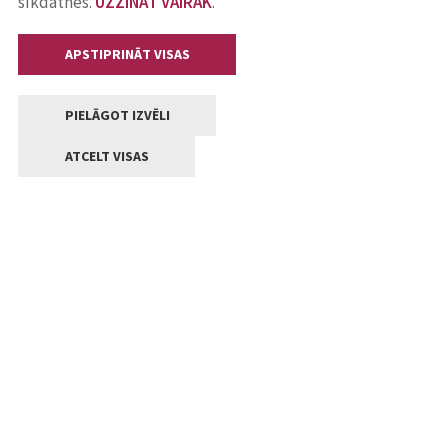
sīkdatnes.
UZZINĀT VAIRĀK
.
APSTIPRINĀT VISAS
PIELĀGOT IZVĒLI
ATCELT VISAS
Kontakti
Jelgavas valstpilsētas pašvaldība
Lielā iela 11, Jelgava, LV-3001