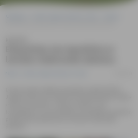
Sākumlapa
Portāla “Jelgavas Vēstnesis” arhīvs
Pilsētā
Ekspozīcija, kas iepazīstina ar latviešu tradicionālo dzērienu
Klausīties
Ekspozīcija, kas iepazīstina ar
latviešu tradicionālo dzērienu
24/06/2019
Pilsētā
Portāla “Jelgavas Vēstnesis” arhīvs
Līdz pat vasaras nogalei, 28. augstam, Ģederta Eliasa
Jelgavas Vēstures un mākslas muzejā apskatāma izstāde
«Alutiņi, vecais brāli…Viss par un ap alu», caur
fotoattēliem un ar alus darīšanu un baudīšanu saistītiem
priekšmetiem iepazīstinot ar latviešu tradicionālo
dzērienu.