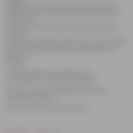
Siguldas novada, kura pēcteči sevi jau identificēja ar
baltvāciešiem un 1939. gadā repatriācijas programmā
devās prom uz
«dzimto zemi». Latvijā bija vēl neskaitāmas vidējās un
mazās alus
darītavas, pat nerunājot par katras lauku sētas saimnieka
individuālo praksi brūvēt miestiņu pašu priekiem un
godiem,» tā
G.Putiķis.
Izstādē apskatāmas alus pudeles, kausi,
mucas, kastes un citi tematiski priekšmeti.
Jāuzsver, ka muzejs apmeklētājiem būs atvērts
25. jūnijā no pulksten 11.
Foto: Ivars Veiliņš/«Jelgavas Vēstnesis»