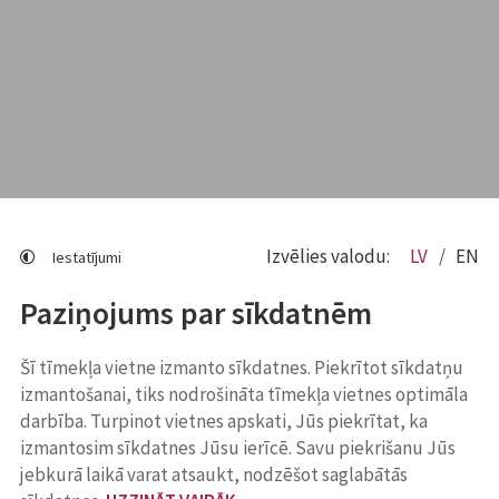
Izvēlies valodu:
LV
EN
Iestatījumi
Paziņojums par sīkdatnēm
Šī tīmekļa vietne izmanto sīkdatnes. Piekrītot sīkdatņu
izmantošanai, tiks nodrošināta tīmekļa vietnes optimāla
darbība. Turpinot vietnes apskati, Jūs piekrītat, ka
izmantosim sīkdatnes Jūsu ierīcē. Savu piekrišanu Jūs
jebkurā laikā varat atsaukt, nodzēšot saglabātās