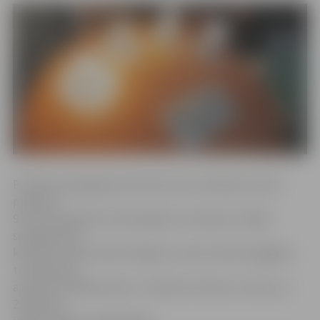
Portāls www.jelgavasvestnesis.lv jau rakstīja, ka šorīt
pulksten
9.11 tika reģistrēts tehnoloģisks traucējums vidējā
sprieguma 10
kilovoltu elektrotīklā Jelgavā, izraisot elektroapgādes
traucējumus
aptuveni 2100 klientiem J.Čakstes bulvāra, Uzvaras un
Zvejnieku