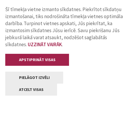
Šī tīmekļa vietne izmanto sīkdatnes. Piekrītot sīkdatņu
izmantošanai, tiks nodrošināta tīmekļa vietnes optimāla
darbība. Turpinot vietnes apskati, Jūs piekrītat, ka
izmantosim sīkdatnes Jūsu ierīcē. Savu piekrišanu Jūs
jebkurā laikā varat atsaukt, nodzēšot saglabātās
sīkdatnes.
UZZINĀT VAIRĀK
.
APSTIPRINĀT VISAS
PIELĀGOT IZVĒLI
ATCELT VISAS