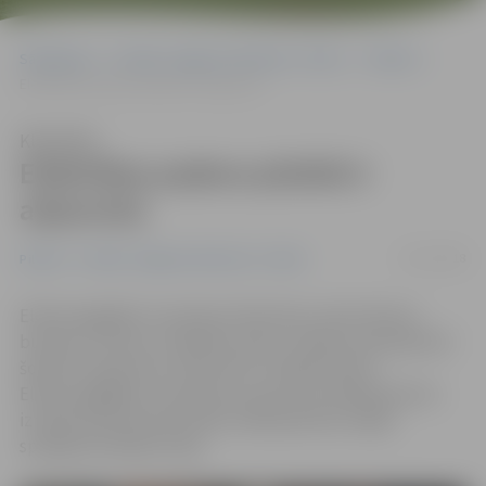
Sākumlapa
Portāla “Jelgavas Vēstnesis” arhīvs
Pilsētā
Elektrības padeve pilsētā ir atjaunota
Klausīties
Elektrības padeve pilsētā ir
atjaunota
23/11/2018
Pilsētā
Portāla “Jelgavas Vēstnesis” arhīvs
Elektroapgādes traucējumi klientiem Jāņa Čakstes
bulvāra, Uzvaras, Zvejnieku ielas un Meiju ceļa apkaimē
šobrīd ir atjaunota, informē AS «Sadales tīkls».
Elektroapgādes traucējumus aptuveni 2100 klientiem
izraisīja saimniecisko darbu laikā pārrakta vidējā
sprieguma kabeļu līnija.