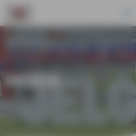
PILSĒTĀ