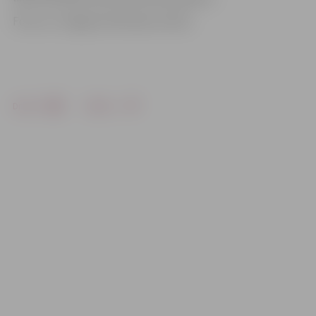
Foto: no «Jelgavas Vēstneša» arhīva
Drukāt
Dalīties