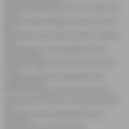
ielas un Meiju ceļa apkaimē.
«Klientiem Jāņa Čakstes bulvāra, Uzvaras un Blaumaņa
ielā un
Dobeles šosejā elektroapgāde tika atjaunota pulksten
9.40,
klientiem Meiju ceļā, Zvejnieku, Satiksmes un Lapskalna
ielā –
pulksten 10.41, un visi elektroapgādes traucējumi
novērsti pulksten
10.47. Elektroapgādes traucējumus klientiem pilsētas
centrā
izraisīja saimniecisko darbu laikā pārrakta vidējā
sprieguma kabeļu
līnija,» stāsta uzņēmuma pārstāve Tatjana Smirnova.
Jāpiebilst, ka šis šonedēļ jau ir otrais gadījums Jelgavā,
kad
rakšanas darbu laikā tiek bojāta kabeļu līnija, un
klientiem uz
laiku tiek pārtraukta elektrības padeve.