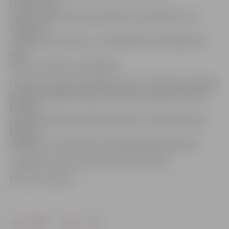
uzdevumiem,
iejusties policista lomā, apskatīt autotransportu un
ekipējumu.
«Lai kļūtu par policistu, ir labi jāmācās, aktīvi jāsporto,
jāmīl
darbs un cilvēki,» viņa piebilst.
Interesenti aicināti pieteikties līdz 1. februārim pie Valsts
policijas Zemgales reģiona pārvaldes Jelgavas iecirkņa
Kārtības
policijas nodaļas vecākās inspektores Jeļenas Visockas
(tālrunis
63004267, e-pasts jelena.visocka@zemgale.vp.gov.lv).
Jāatgādina, ka Ēnu diena notiks 15. februārī.
Foto: no JV arhīva
Drukāt
Dalīties