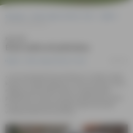
Sākumlapa
Portāla “Jelgavas Vēstnesis” arhīvs
Izglītība
Ēnot varēs arī policistus
Klausīties
Ēnot varēs arī policistus
26/01/2017
Izglītība
Portāla “Jelgavas Vēstnesis” arhīvs
«Ja tevi interesē policista profesija un tu vēlies uzzināt,
kā policisti atklāj noziegumus un aiztur ļaundarus, kā arī
rūpējas par iedzīvotāju drošību, esi laipni aicināts
piedalīties Ēnu dienā,» jauniešus pieteikties Ēnu dienai
mudina Valsts policijas Zemgales reģiona pārvaldes
vecākā speciāliste Ieva Sietniece.