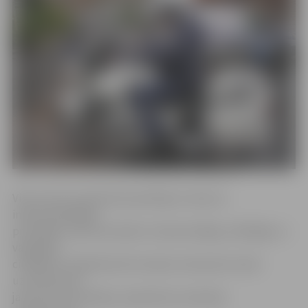
Viņa uzsver, ka policista profesija ir viena no
interesantākajām
profesijām, policista darbs ir daudzveidīgs, atbildīgs un
vajadzīgs
cilvēkiem. Piedaloties Ēnu dienā, interesenti varēs
uzzināt daudz
jauna par šo profesiju, iepazīties ar policijas