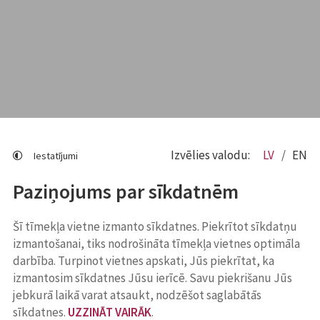
Izvēlies valodu:
LV
EN
Iestatījumi
Paziņojums par sīkdatnēm
Šī tīmekļa vietne izmanto sīkdatnes. Piekrītot sīkdatņu
izmantošanai, tiks nodrošināta tīmekļa vietnes optimāla
darbība. Turpinot vietnes apskati, Jūs piekrītat, ka
izmantosim sīkdatnes Jūsu ierīcē. Savu piekrišanu Jūs
jebkurā laikā varat atsaukt, nodzēšot saglabātās
sīkdatnes.
UZZINĀT VAIRĀK
.