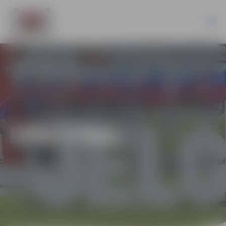
IZGLĪTĪBA