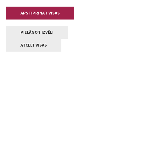
APSTIPRINĀT VISAS
PIELĀGOT IZVĒLI
ATCELT VISAS
Kontakti
Jelgavas valstpilsētas pašvaldība
Lielā iela 11, Jelgava, LV-3001
+371 63005522