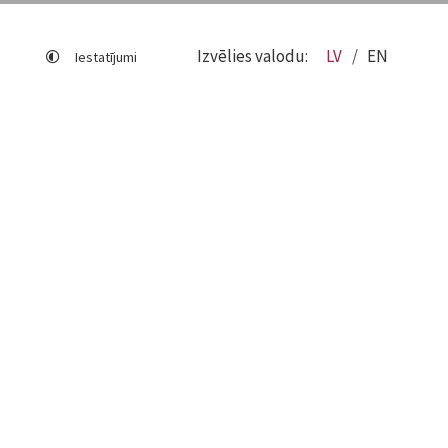
Izvēlies valodu:
LV
EN
Iestatījumi
Lapas karte
Viegli lasīt
Sociālo mediju lietošana