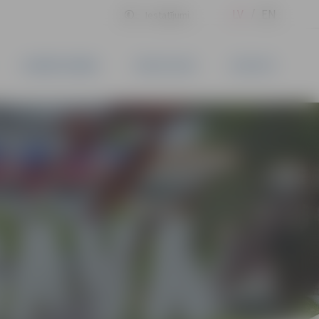
LV
EN
Iestatījumi
UZŅĒMĒJDARBĪBA
PAKALPOJUMI
KONTAKTI