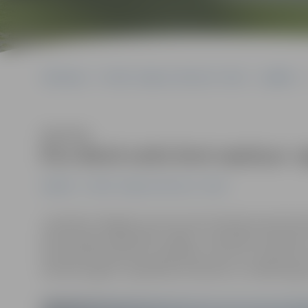
Sākumlapa
Portāla “Jelgavas Vēstnesis” arhīvs
Izglītība
Klausīties
Ēnu dienā varēs ēnot septiņus «I
Izglītība
Portāla “Jelgavas Vēstnesis” arhīvs
Jaunieši no 16 gadu vecuma, kam interesē ceļu būvniec
būvniecības sabiedrības «Igate»» speciālistu ēnošanai.
būvniecībā iesaistītos speciālistus, bet arī uzņēmuma
informē «Igates» sabiedrisko attiecību un mārketinga 