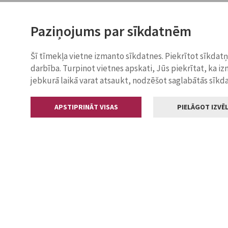
Paziņojums par sīkdatnēm
Šī tīmekļa vietne izmanto sīkdatnes. Piekrītot sīkdat
darbība. Turpinot vietnes apskati, Jūs piekrītat, ka i
jebkurā laikā varat atsaukt, nodzēšot saglabātās sīkd
APSTIPRINĀT VISAS
PIELĀGOT IZVĒL
Kontakti
Jelgavas valstp
Lielā iela 11