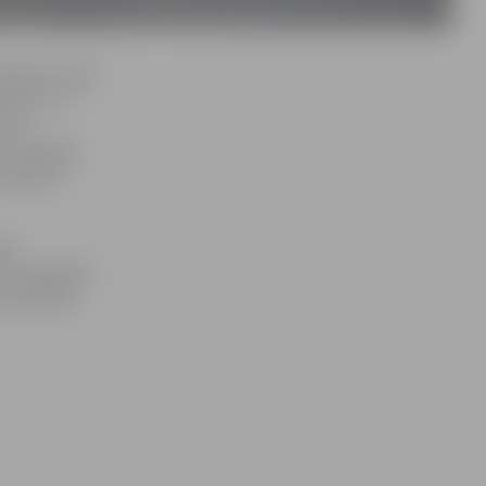
ldes locekli,
rojektu un
itas
s vadītāju,
attiecību
stu
ces pagastā.
nodrošināts