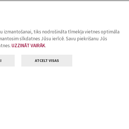
ņu izmantošanai, tiks nodrošināta tīmekļa vietnes optimāla
zmantosim sīkdatnes Jūsu ierīcē. Savu piekrišanu Jūs
atnes.
UZZINĀT VAIRĀK
.
I
ATCELT VISAS
Klientu apkalpošana
ilsētas pašvaldība
Darba laiks
, Jelgava, LV-3001
Pirmdienās
8.00 - 18.00