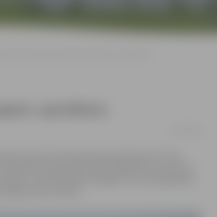
Ēnu dienā varēs ēnot septiņus «Igates» speciālistus
gates» speciālistus
29/01/2018
ības nozare, Ēnu dienā aicināti pieteikties SIA «Ceļu
 14. februārī interesentiem būs iespēja ēnot ne vien ceļu
 vadību, struktūrvienību vadītājus un citus darbiniekus,
vadītājs Jānis Stundiņš.