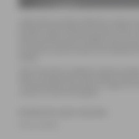
Jelgavā «Igate» jauniešiem piedāvā ēnot uzņēmuma va
personāla un biroja vadītāju, laboratorijas vadītāju, p
būvdarbu vadītāju, kas praksē organizē ceļu, ielu un c
infrastruktūras būvniecību, tehniskās struktūrvienība
kas atbild par uzņēmuma tehniku, kā arī sabiedrisko 
vadītāju.
Tāpat interesentiem ir iespēja ēnot ražošanas speciāli
«Igates» minerālmateriālu ražotnē Jelgavas novada Vil
J.Stundiņš papildina, ka jauniešiem no Jelgavas tiks 
transports uz ražotni Vilces pagastā.
Pieteikties ēnot «Igates» darbiniekus
Foto: no JV arhīva