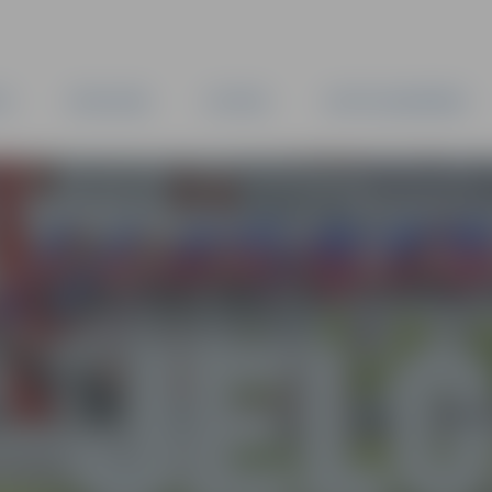
TA
PAŠVALDĪBA
IESTĀDES
KAPITĀLSABIEDRĪBAS