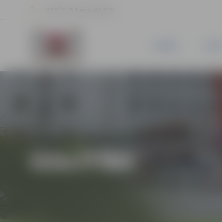
20.5 °C, 5.1 m/s, 64.7 %
JAUNUMI
PILSĒ
IZGLĪTĪBA