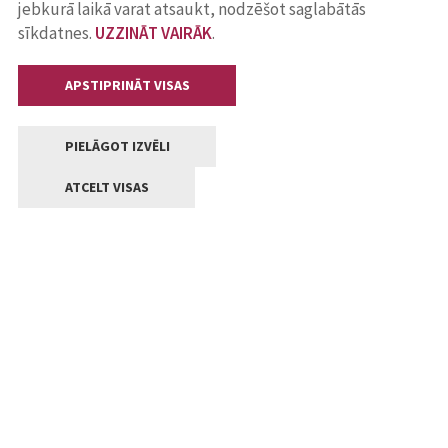
jebkurā laikā varat atsaukt, nodzēšot saglabātās
sīkdatnes.
UZZINĀT VAIRĀK
.
APSTIPRINĀT VISAS
PIELĀGOT IZVĒLI
ATCELT VISAS
Kontakti
Jelgavas valstpilsētas pašvaldība