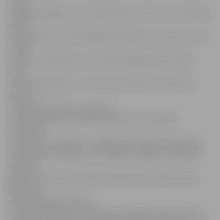
tie nav
nekādi milzīgie, jo viss maksā naudu. Jāteic, ka arī mākslā
šobrīd
jūtama krīze un tieši mākslas priekšmeti ir pirmais, no kā
cilvēki
atsakās,» tā Z.Bielis. Uz šo izstādi mākslinieks atvedis
divus
tēlniecības darbus – «Torss», kas veidots no metāla un
koka, un
«Meitene procesā» no bronzas.
Izstādē apskatāmi dažādi mākslas darbi dažādos
izteiksmes
līdzekļos un tehnikās – grafikā, glezniecībā, tēlniecībā,
fotogrāfijās. A.Vilipsona un R.Koļcova grafika, N.Brasliņa
klasiskā
glezniecība, jauno gleznotāju B.Ūlandes, Reiņa Liepas
gleznas un
Harija Branta ilustrācijas.
Izstādes atklāšanā «Suņa takas» īpašnieks Ilmārs Drīliņš