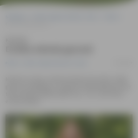
Sākumlapa
Portāla “Jelgavas Vēstnesis” arhīvs
Pilsētā
Erotika mēneša garumā
Klausīties
Erotika mēneša garumā
23/02/2009
Pilsētā
Portāla “Jelgavas Vēstnesis” arhīvs
Meitene ar masku, meitene sarkanā, zilā, melnā – šādas
gleznas, fotogrāfijas un veidojumi skatāmi galerijā «Suņa
taka» Dobeles ielā 68 izstādē «Pup – Art I», kas veltīta
erotikai mākslā.