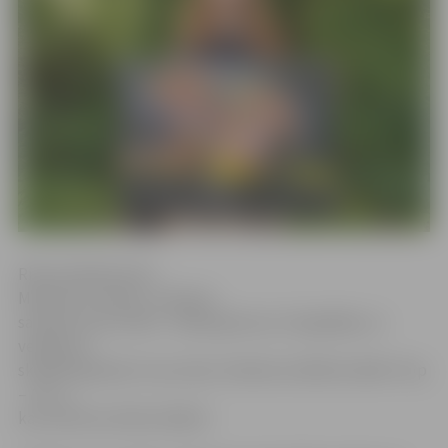
Ritma Gaidamoviča
Meitene ar masku, meitene
sarkanā, zilā, melnā – šādas gleznas, fotogrāfijas un
veidojumi
skatāmi galerijā «Suņa taka» Dobeles ielā 68 izstādē «Pup
– Art I»,
kas veltīta erotikai mākslā.