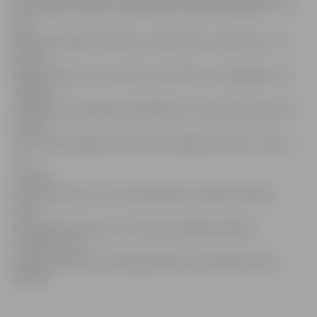
akcentēja, ka šādu izstādi iekārtot bijis tiešām grūti – te
bija
jāsaliek vairākas tehnikas, vairāki autori vienkopus. «Jā,
varbūt
kādam šķiet, ka te visa kā ir par daudz, bet atgādinu, ka
Jelgava
nav Rīga, kur galerija pie galerijas un katra izpaužas savā
veidā.
Te cilvēkiem jāļauj redzēt pēc iespējas vairāk un uzreiz,»
tā
I.Drīliņš.
Saimnieki atzīst, ka turpmāk šādu izstādi paredzēts
rīkot
katru gadu februārī vai martā, kad gaisā, dabā un
cilvēkos virmo
īpašas emocijas. Izstāde galerijā būs apskatāma līdz 2.
aprīlim.