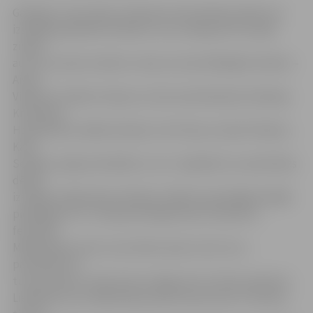
Galerijas «Suņa taka» saimniece Ilona Drīliņa stāsta, ka
izstādē apskatāmi 25 darbi un tos veidojuši 15 Latvijā
zināmi
autori, kuriem erotika ir viena no iecienītākajām tēmām –
Aivars
Vilipsons, Roberts Koļcovs, Normunds Brasliņš, Nikolajs
Krivošeins,
Harijs Brants, Baiba Ūlande, Ilze Preisa, Gunārs Platpīrs,
Kate
Seržāne, Zigmunds Bielis un citi. Jāpiebilst, ka sakritības
dēļ šīs
izstādes mākslinieks tēlnieks Z.Bielis iepriekšējā nedēļā
piedalījās arī 11. Starptautiskajā Ledus skulptūru
festivālā.
Mākslinieks atzīst, ka erotika viņam ir ļoti tuva –
patiesībā tā ir
tuva ikvienam, tikai vieni to slēpj, bet citi dara redzamu.
Lielākoties visi mākslinieka darbi top bronzā. «Protams,