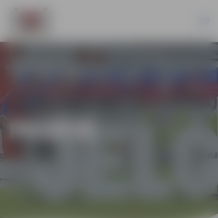
PILSĒTĀ