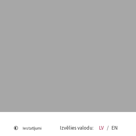
Izvēlies valodu:
LV
EN
Iestatījumi