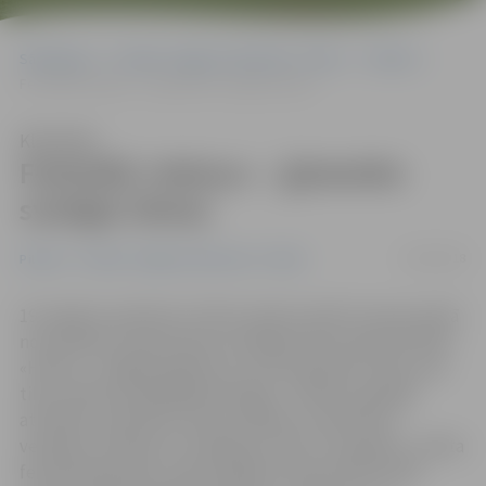
Sākumlapa
Portāla “Jelgavas Vēstnesis” arhīvs
Pilsētā
Festivālā «Helsus» – ģimenēm svarīgas tēmas
Klausīties
Festivālā «Helsus» – ģimenēm
svarīgas tēmas
22/04/2018
Pilsētā
Portāla “Jelgavas Vēstnesis” arhīvs
19. maijā no pulksten 11 līdz vieniem naktī Uzvaras parkā
norisināsies starptautisks veselīga dzīvesveida festivāls
«Helsus». «Šogad pasākumu caurvīs ģimenes tēma, kas
tiks izzināta visplašākajā mērogā – fiziskā un garīgā
attīstība, attiecības starp vecākiem un bērniem,
veselība, vērtības un tradīcijas, kā arī citi aspekti,» stāsta
festivāla pārstāve Jolanta Baltiņa. Kopumā festivāls