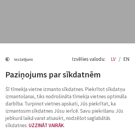
Izvēlies valodu:
LV
EN
Iestatījumi
Paziņojums par sīkdatnēm
Šī tīmekļa vietne izmanto sīkdatnes. Piekrītot sīkdatņu
izmantošanai, tiks nodrošināta tīmekļa vietnes optimāla
darbība. Turpinot vietnes apskati, Jūs piekrītat, ka
izmantosim sīkdatnes Jūsu ierīcē. Savu piekrišanu Jūs
jebkurā laikā varat atsaukt, nodzēšot saglabātās
sīkdatnes.
UZZINĀT VAIRĀK
.