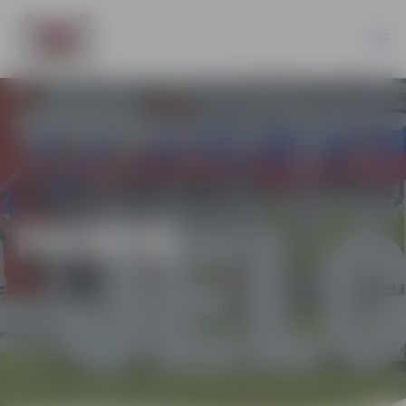
PILSĒTĀ