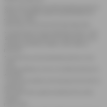
Ņemot vērā, ka šogad festivālā īpaši gaidītas ģimenes ar
bērniem, mazākajiem pasākuma apmeklētājiem būs
atrakcijas, «Sajūtu
laboratorija», kā arī ārstnieciskās tējas degustācija.
Festivālā notiks arī Latvijas mājražotāju tirdziņš – ap 25
tirgotāju ieradīsies pasākumā, lai iepazīstinātu ar savu
produkciju, piemēram, našķiem, rotām, tējām un
grāmatām.
Festivāla skatuve tiks ieskandināta pulksten 11, kad
notiks
festivāla atklāšanas uzruna un muzikālie priekšnesumi –
aktivitātes
uz skatuves turpināsies visas dienas garumā savukārt no
pulksten 23
līdz vieniem naktī, pasākuma dalībnieki tiks aicināti
izbaudīt
gongu skaņas.