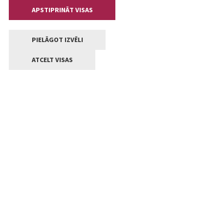
APSTIPRINĀT VISAS
PIELĀGOT IZVĒLI
ATCELT VISAS
Kontakti
Jelgavas valstpilsētas pašvaldība
Lielā iela 11, Jelgava, LV-3001
+371 63005522
pasts@jelgava.lv