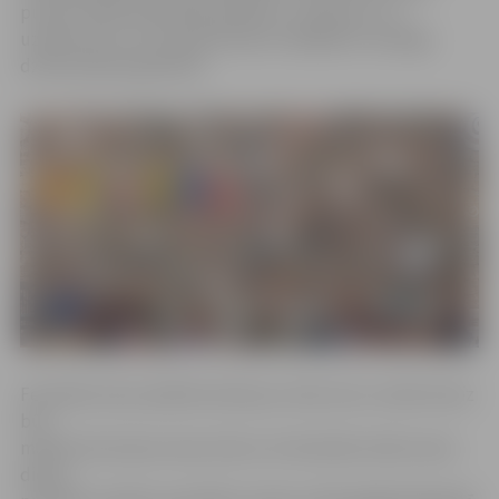
pulcēs vairāk nekā 40 speciālistus, meistarus un
uzņēmumus, kuri iepazīstinās ar dažādiem veselīga
dzīvesveida aspektiem.
Festivāls mūsu pilsētā notiks jau trešo reizi, tomēr šoreiz
būs
mainīta tā norises vieta, līdz ar to festivāls notiks vienu
dienu,