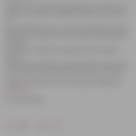
Jāpiebilst, ka ieeja pasākumā sāksies jau no pulksten 10.
Biļetes uz festivālu var iegādāties «Biļešu servisa» kasēs
un
vietnē www.bilesuserviss.lv, kā arī festivāla norises vietā.
Bērniem līdz 12 gadu vecumam ieeja festivālā pieaugušo
pavadībā –
bez maksas. Jāpiebilst, ka šogad festivāls iesaistījies
Muzeju
nakts pasākumā, tādēļ no pulksten 20 līdz vieniem naktī
interesentiem ieeja festivāla teritorijā būs bez maksas.
Plašāka informācija par festivālu pieejama mājaslapā
helsus.org
.
Foto: publicitātes
Drukāt
Dalīties