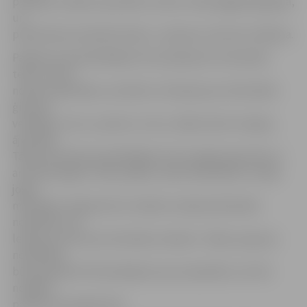
pulcējot mazāku speciālistu skaitu nekā pagājušajā gadā,
un
pievērsīsies konkrētai tēmai – ģimenei, informē J.Baltiņa.
Pasākuma apmeklētājiem būs pieejamas tematiskās
teltis, kurās
notiks nodarbības, semināri un lekcijas par attiecībām
ģimenē,
veselīgu uzturu, pareizu uzturu, Baha ziedu terapiju,
ājurvēdu.
Tāpat festivāla apmeklētājiem būs iespēja iepazīties ar
aromaterapijas, zīmju spēka, saules kalendāra un sejas
jogas
metodēm. Organizatori norāda, ka daļa individuālo
nodarbību vai
lekcijas var būt par atsevišķu samaksu. Tāpat, ja grupu
nodarbībā
būs paredzēts līdzmaksājums par izejvielām, tas tiks
norādīts
pasākuma programmā.