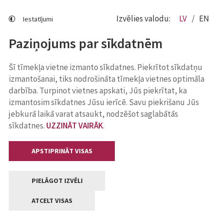
Izvēlies valodu:
LV
EN
Iestatījumi
Paziņojums par sīkdatnēm
Šī tīmekļa vietne izmanto sīkdatnes. Piekrītot sīkdatņu
izmantošanai, tiks nodrošināta tīmekļa vietnes optimāla
darbība. Turpinot vietnes apskati, Jūs piekrītat, ka
izmantosim sīkdatnes Jūsu ierīcē. Savu piekrišanu Jūs
jebkurā laikā varat atsaukt, nodzēšot saglabātās
sīkdatnes.
UZZINĀT VAIRĀK
.
APSTIPRINĀT VISAS
PIELĀGOT IZVĒLI
ATCELT VISAS