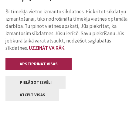
Šī tīmekļa vietne izmanto sīkdatnes. Piekrītot sīkdatņu
izmantošanai, tiks nodrošināta tīmekļa vietnes optimāla
darbība. Turpinot vietnes apskati, Jūs piekrītat, ka
izmantosim sīkdatnes Jūsu ierīcē. Savu piekrišanu Jūs
jebkurā laikā varat atsaukt, nodzēšot saglabātās
sīkdatnes.
UZZINĀT VAIRĀK
.
APSTIPRINĀT VISAS
PIELĀGOT IZVĒLI
ATCELT VISAS