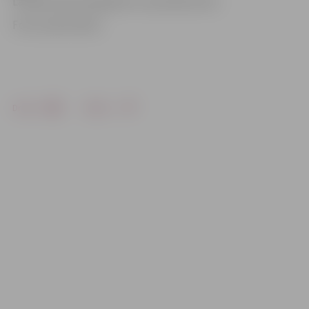
Latvijas Kinematogrāfistu savienībā (LKS).
Foto: publicitātes
Drukāt
Dalīties