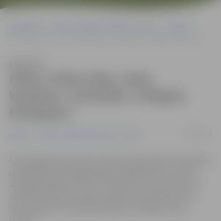
Sākumlapa
Portāla “Jelgavas Vēstnesis” arhīvs
Kultūra
Filma «Prāta vētra: starp krastiem» nominēta «Lielajam Kristapam»
Klausīties
Filma «Prāta vētra: starp
krastiem» nominēta «Lielajam
Kristapam»
21/09/2016
Kultūra
Portāla “Jelgavas Vēstnesis” arhīvs
Nacionālajai kino balvai «Lielais Kristaps 2016» nominācijā
par labāko pilnmetrāžas dokumentālo filmu izvirzīta
Sandija Semjonova filma «Prāta Vētra: Starp krastiem».
Savukārt kinolentes skaņu režisori Ernests Ansons un
Verners Biters nominēti kategorijā «Labākais skaņu
režisors».