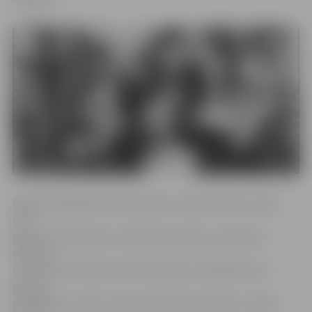
Dokumentālā filma «Prāta vētra: starp krastiem» seko
līdzi
grupas «Prāta vētra» attīstībai Latvijas un pasaules
vēstures
notikumu kontekstā. Filmā redzami unikāli kadri no
grupas
privātajiem, kā arī Latvijas Televīzijas arhīviem, teikts