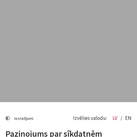
Izvēlies valodu:
LV
EN
Iestatījumi
Paziņojums par sīkdatnēm