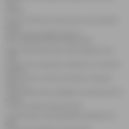
filmas
aprakstā.
Par filmu «Prāta Vētra: Starp krastiem» var arī nobalsot
portāla
«Delfi» lasītāju simpātijas balsojumā
(http://www.delfi.lv/lielais-kristaps-2016/).
Šogad «Lielā Kristapa» balvas tiks pasniegtas 28. reizi.
«Lielā
Kristapa» filmu programmas izrādīšana un ar to saistītie
pasākumi
notiks no 6. līdz 12. oktobrim kinoteātros «Splendid
Palace» un
«Cinamon Rīga». Balvu pasniegšanas ceremonija notiks 12.
oktobrī,
un tā tiks translēta Latvijas televīzijā.
«Lielais Kristaps» kinematogrāfijā tika iedibināts 1977.
gadā