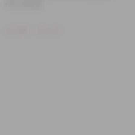
Foto: Ivars Veiliņš
Drukāt
Dalīties