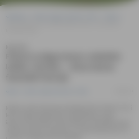
Sākumlapa
Portāla “Jelgavas Vēstnesis” arhīvs
Kultūra
Filmai ar jelgavnieces veidotām lellēm «Korida» – divas balvas
festivālā Francijā
Klausīties
Filmai ar jelgavnieces veidotām
lellēm «Korida» – divas balvas
festivālā Francijā
20/06/2012
Kultūra
Portāla “Jelgavas Vēstnesis” arhīvs
Režisora Jāņa Cimermaņa animācijas filma «Korida», kurai
lelles veidojusi jelgavniece Lelde Kārkliņa, nupat
ieguvusi divas balvas «Plein la Bobine» festivālā Francijā.
«Korida» saņēmusi Skatītāju un Jaunās žūrijas balvu, ko
piešķir trīs reģiona skolu audzēkņi.