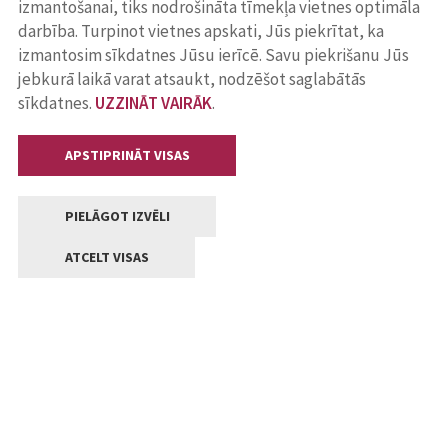
izmantošanai, tiks nodrošināta tīmekļa vietnes optimāla
darbība. Turpinot vietnes apskati, Jūs piekrītat, ka
izmantosim sīkdatnes Jūsu ierīcē. Savu piekrišanu Jūs
jebkurā laikā varat atsaukt, nodzēšot saglabātās
sīkdatnes.
UZZINĀT VAIRĀK
.
APSTIPRINĀT VISAS
PIELĀGOT IZVĒLI
ATCELT VISAS
Kontakti