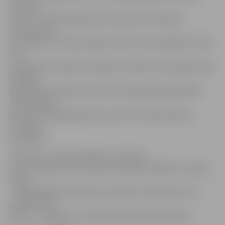
desmito
reizi. Festivāla programmā atrodamas filmas gan
bērniem, gan
jauniešiem, turklāt paralēli filmām tiek piedāvāta virkne
citu
aktivitāšu, piemēram, plakātu izstāde, meistardarbnīcas.
Dažādas
izglītojošus pasākumus festivāla organizētāji piedāvā
Sansī reģiona
bērniem visa gada garumā, veicot arī nepieciešamo
skolotāju
apmācību.
Jāatzīst, ka «Plein la Bobine» festivāls
ir ļoti iemīļojis tieši studijā «Animācijas brigāde» tapušās
filmas
– 2010. gadā Daces Rīdūzes režisētā «Cūkas laime» arī
saņēma divas
balvas – skatītāju un profesionālās žūrijas piešķirto.