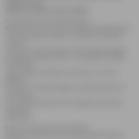
žūrijas balvu, ko
piešķir trīs reģiona skolu audzēkņi.
Nacionālā kino centra pārstāve Zanda
Dūdiņa informē, ka Latvijas animācijas filma bija iekļauta
festivāla programmā pašiem mazākajiem skatītājiem.
«Korida» ir
stāsts par Latvijas skatītāju iecienītās Avārijas brigādes
jaunākajiem piedzīvojumiem – šoreiz glābts tiek kāds
neveiksmīgs
spāņu toreadors. Spānija ir pirmā valsts, uz kurieni
glābējus ir
nosūtījusi «Animācijas brigādes» radošā komanda, bet
tiek plānots,
ka turpmāk piedzīvojumi viņus sagaidīs visās Eiropas
Savienības
dalībvalstīs.
Bērnu filmu festivāls «Plein la Bobine»
Burbulas pilsētā Sansī kalnu reģionā šogad notika jau