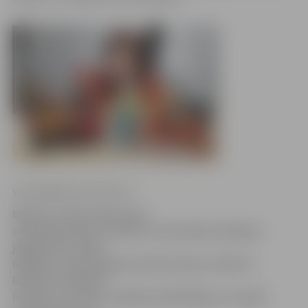
www.jelgavasvestnesis.lv
Režisora Jāņa Cimermaņa
animācijas filma «Korida», kurai lelles veidojusi
jelgavniece Lelde
Kārkliņa, nupat ieguvusi divas balvas «Plein la
Bobine» festivālā
Francijā. «Korida» saņēmusi Skatītāju un Jaunās