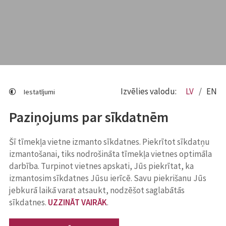
Izvēlies valodu:
LV
EN
Iestatījumi
Paziņojums par sīkdatnēm
Šī tīmekļa vietne izmanto sīkdatnes. Piekrītot sīkdatņu
izmantošanai, tiks nodrošināta tīmekļa vietnes optimāla
darbība. Turpinot vietnes apskati, Jūs piekrītat, ka
izmantosim sīkdatnes Jūsu ierīcē. Savu piekrišanu Jūs
jebkurā laikā varat atsaukt, nodzēšot saglabātās
sīkdatnes.
UZZINĀT VAIRĀK
.