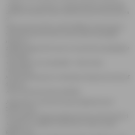
«Jelgava-2» un «Skonto-2» spēli paredzēts aizvadīt bija
Latvijas nacionālas izlases stadionā, kas jau lika domāt, ka
šī
nebūs parasta dublieru spēli. Reālākais variants bija, ka
rīdzinieki laukumā varētu izlaist praktiski spēcīgāko
sastāvu, jo
pēdējā Virslīgas kārtā vienai no čempionāta spēcīgākajām
komandām
mača nebija. Tas arī piepildījās – līdzās izlases
futbolistiem
Artūram Karašauskam un Aleksejam Višņakovam laukumā
devās vēl
virkne meistarkomandas spēlētāju.
Jelgavnieki no meistarkomandas palīgā ņēma poli
Dariušu Latku,
kurš aizvakar Virslīgā nespēlēja dzelteno kartīšu dēļ, Arti
Jaudzemu un nigērieti Ismailu Musu. Kā jau tas bija
gaidāms, pie