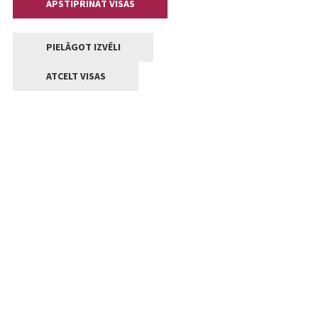
APSTIPRINĀT VISAS
PIELĀGOT IZVĒLI
ATCELT VISAS
Kontakti
Jelgavas valstpilsētas pašvaldība
Lielā iela 11, Jelgava, LV-3001
+371 63005522
pasts@jelgava.lv