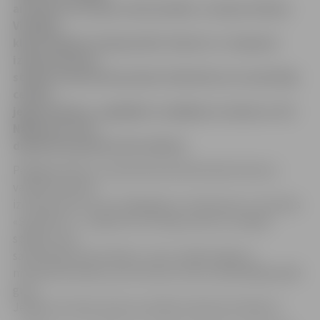
aizvada arī Latvijas valstsvienība. Latvijas futbola
Virslīgas
klubu dublieru čempionātā «Skonto-2» laukumā
izlaida daudzus
stabilus meistarkomandas futbolistus un neatstāja
cerības
jelgavniekiem, sagādājot zaudējumu viesiem ar 0:5.
Nākamais mačs
dublieriem gandrīz pēc mēneša.
Pēdējā dublieru čempionāta kārtā Romāna Kvačova
vadītā komanda
izcīnīja pirmo uzvaru šajā gadā, ar 2:0 pieveicot Jūrmalas
«Spartaku-2». Jāpiemin, ka tā bija viena no retajām
spēlēm, kad
sastāvā bija tikai dublieri, nevis vairāki palīgi no
meistarkomandas, pie tam abus vārtus iepriekšējā spēlē
guva
Jelgavas futbola skolas audzēknis Mareks Rudakovs.