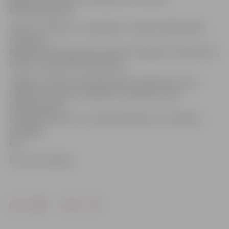
88′ Karašausks 89′
Skonto-2: Pavlovs, Jermolajevs, Sorokins, Bērenfelds,
Himenezs,
Milaševičs (Krivošeja 20′), Murillo, Višņakovs (Ivanovs 65′),
Isajevs, Gutkovskis, Karašausks
Jelgava-2: Melecis (Muižnieks 86′), Fjodorovs, Levics
(Tihijs 53′), Ivanovs, Avdejevs, Jaudzems, Musa
(Ratkevičs 86′),
Latka (Pivarovičs 71′), Smans (Rudakovs 76′), Misjuks
(A.Staļģis
60′)
Foto: Ivars Veiliņš
Drukāt
Dalīties