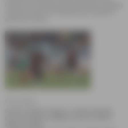
futbolistus un neatstāja cerības jelgavniekiem, sagādājot
zaudējumu viesiem ar 0:5. Nākamais mačs dublieriem
gandrīz pēc mēneša.
Krišs Upenieks
Šovakar vairāki FK «Jelgava-2» sastāva futbolisti
pirmo reizi karjerā uzspēlēja uz Skonto stadiona
zālaja, kur spēles