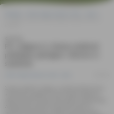
Sākumlapa
Portāla “Jelgavas Vēstnesis” arhīvs
Sports
FK «Jelgava-2» izlases stadionā piekāpjas spēcīgam «Skonto-2»
sastāvam
Klausīties
FK «Jelgava-2» izlases stadionā
piekāpjas spēcīgam «Skonto-2»
sastāvam
21/06/2015
Portāla “Jelgavas Vēstnesis” arhīvs
Sports
Šovakar vairāki FK «Jelgava-2» sastāva futbolisti pirmo
reizi karjerā uzspēlēja uz Skonto stadiona zālaja, kur
spēles aizvada arī Latvijas valstsvienība. Latvijas futbola
Virslīgas klubu dublieru čempionātā «Skonto-2»
laukumā izlaida daudzus stabilus meistarkomandas