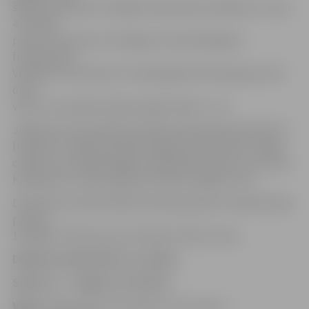
šādiem sastāviem mūsējiem bija lielas problēmas, un jau
4. minūtē
precīzi sita viens no Virslīgas rezultatīvākajiem
futbolistiem
Vladislavs Gutkovskis. Puslaika gaitā rīdzinieki guva vēl
divus
vārtus un praktisk izšķīra spēles likteni – 0:3.
Jāpiemin, ka pretinieku pieteikumā šovakar bija tikai 13
futbolisti. Otrajā puslaikā mūsējie ļoti ilgu laiku cienīgi
cīnījās, taču pašās beigās izcēlās Ņikita Ivanovs un Artūrs
Karašausks, viesiem galarezultātā zaudējot ar 0:5.
Dublieriem nakamā spēle tikai pēc gandrīz mēneša lielas
pauzes,
18. jūlijā, 17:00 viesos pret Šitika futbolu skolu.
Dublieru čempionāts, 21. jūnijs
Skonto-2 – Jelgava-2 5:0 (3:0)
Vārti:
Gutkovskis 4′ Krivošeja 22′ 24′ Ivanovs