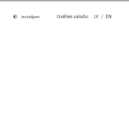
Izvēlies valodu:
LV
EN
Iestatījumi
Lapas karte
Viegli lasīt
Sociālo mediju lietošana