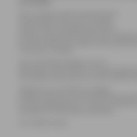
par godalgām.
Viens no Jelgavas futbola komandas līderiem
vārtsargs Kaspars Ikstens atzīst, ka labprāt
viesojas
skolās, jo tā iespējams gūt pozitīvas
emocijas un popularizēt savu sporta veidu. «Mazāko kl
ļoti atvērti jaunām lietām, tādēļ ar viņiem kopā darbo
ir interesanti,» tā Kaspars.
Sporta nodarbībās piedalījās visu sešu 4.
sākumskolas 1. klašu audzēkņi, kuri kopā ar futbolist
audzinātājām demonstrēja savu izveicību dažādās staf
Jāpiebilst, ka rīt, 25. oktobrī, FK «Jelgava»
Zemgales Olimpiskā centra stadionā pulksten 14 aizv
šīs sezonas mājas spēli pret FC «Jūrmala» futbolistie
tika ielūgti arī 4. sākumskolas pirmklasnieki.
Foto: Krišjānis Grantiņš