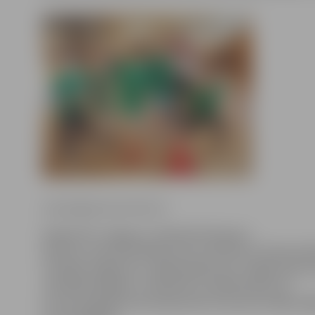
www.jelgavasvestnesis.lv
Šodien FK «Jelgava» futbolisti Kaspars
Ikstens, Armands Pētersons un Antreas Themistok
viesojās Jelgavas 4. sākumskolā, kur vadīja sport
pirmklasniekiem. Futbolisti ir pārliecināti, ka
tas dos papildus emocijas pirms sezonas izšķiroš