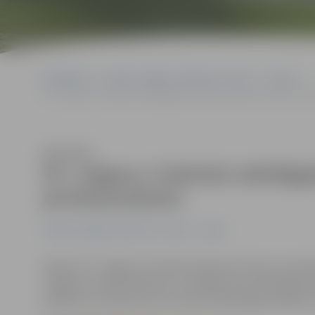
Sākumlapa
Portāla “Jelgavas Vēstnesis” arhīvs
Sports
FK «Jelgava» futbolisti atbildīgajām spēlēm gatavojas kopā ar p
Klausīties
FK «Jelgava» futbolisti atbildīg
pirmklasniekiem
Portāla “Jelgavas Vēstnesis” arhīvs
Sports
Šodien FK «Jelgava» futbolisti Kaspars Ikstens, Arma
Jelgavas 4. sākumskolā, kur vadīja sporta nodarbības 18
papildus emocijas pirms sezonas izšķirošajām spēlēm 