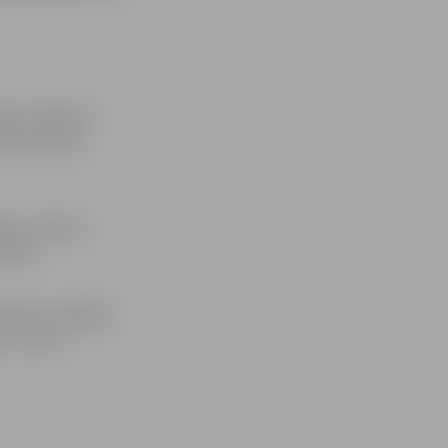
ašu skolēni ir
ties vienmēr
iem un klašu
etēs.
adīs savu pēdējo
m, uz kuru