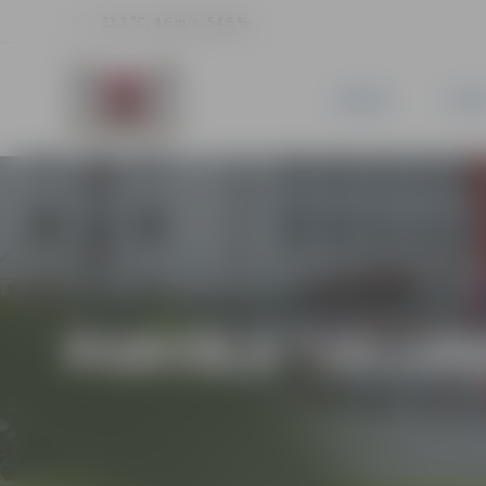
22.2 °C, 4.6 m/s, 54.6 %
JAUNUMI
PILSĒ
PORTĀLA “JELGAV