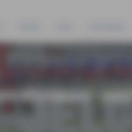
TA
PAŠVALDĪBA
IESTĀDES
KAPITĀLSABIEDRĪBAS
AS VĒSTNESIS” ARH