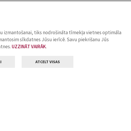
ņu izmantošanai, tiks nodrošināta tīmekļa vietnes optimāla
zmantosim sīkdatnes Jūsu ierīcē. Savu piekrišanu Jūs
atnes.
UZZINĀT VAIRĀK
.
I
ATCELT VISAS
Klientu apkalpošana
ilsētas pašvaldība
Darba laiks
, Jelgava, LV-3001
Pirmdienās
8.00 - 18.00