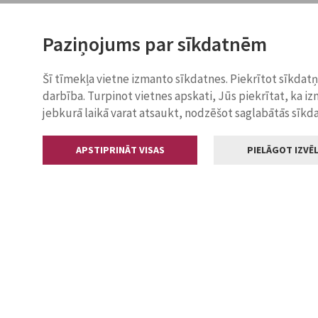
Paziņojums par sīkdatnēm
Šī tīmekļa vietne izmanto sīkdatnes. Piekrītot sīkdat
darbība. Turpinot vietnes apskati, Jūs piekrītat, ka i
jebkurā laikā varat atsaukt, nodzēšot saglabātās sīkd
APSTIPRINĀT VISAS
PIELĀGOT IZVĒL
Kontakti
Jelgavas valstp
Lielā iela 11