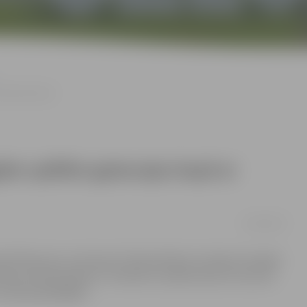
irmklasniekiem
ajām spēlēm gatavojas kopā ar
24/10/2014
nds Pētersons un Antreas Themistokleos no Kipras viesojās
0 pirmklasniekiem. Futbolisti ir pārliecināti, ka tas dos
cīņā par godalgām.