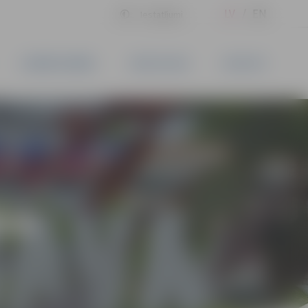
LV
EN
Iestatījumi
UZŅĒMĒJDARBĪBA
PAKALPOJUMI
KONTAKTI
ĪVS