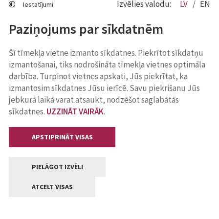
Izvēlies valodu:
LV
EN
Iestatījumi
Paziņojums par sīkdatnēm
Šī tīmekļa vietne izmanto sīkdatnes. Piekrītot sīkdatņu
izmantošanai, tiks nodrošināta tīmekļa vietnes optimāla
darbība. Turpinot vietnes apskati, Jūs piekrītat, ka
izmantosim sīkdatnes Jūsu ierīcē. Savu piekrišanu Jūs
jebkurā laikā varat atsaukt, nodzēšot saglabātās
sīkdatnes.
UZZINĀT VAIRĀK
.
APSTIPRINĀT VISAS
PIELĀGOT IZVĒLI
ATCELT VISAS