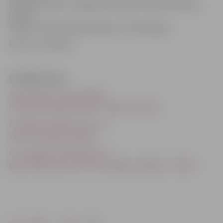
līderiem, tāpēc tuvākajā laikā noteikti nāksim klajā ar
jaunām
ziņām,» tā kluba izpilddirektors Jānis Vuguls.
Foto: no JV arhīva
Saistītās ziņas
Aizvadītās sezonas labākais
futbola vārtsargs Latvijā – Kaspars Ikstens
Futbolisti «Kreklos» svin un
saņem Virslīgas medaļas
FK «Jelgava» pilsētai pēc 19
gadu pārtraukuma izcīna Virslīgas medaļas! (+video)