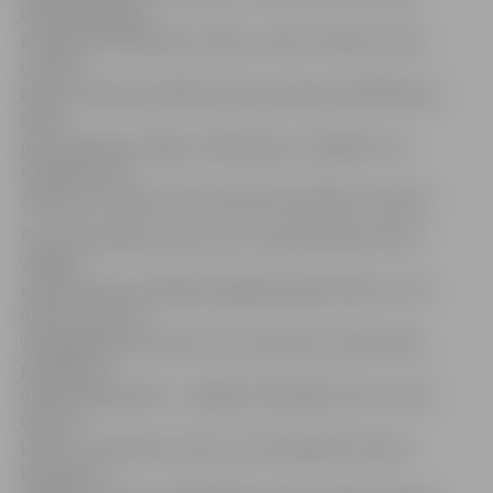
izcīnīja medaļas,
K.Ikstenam neizlaižot nevienu minūti. Tāpat izcīnīts
Latvijas
kauss, tiesības piedalīties Eiropas līgas kvalifikācijas 1.
kārtā
pret spēcīgo norvēģu «Rosenborg». Jāpiebilst, ka
K.Ikstens ir arī
atgriezies Latvijas valstsvienības kandidātu sarakstā.
Pēc veiksmīgās sezonas viens no galvenajiem kluba
vadības
uzdevumiem ir saglabāt pagājušā gada kodolu un tā
līderus. Portāls
www.jelgavasvestnesis.lv jau rakstīja, ka vienošanās
panāktas ar
diviem leģionāriem – nigērieti Kenediju Eribu un poli
Dariušu
Latku. «Turpinām sarunas ar vēl vairākiem bronzas
komandas