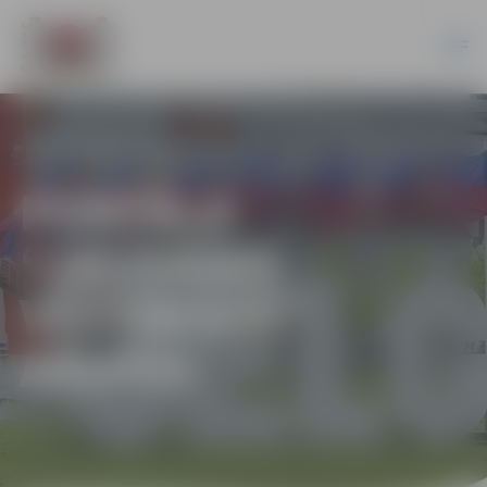
PORTĀLA
“JELGAVAS
VĒSTNESIS”
ARHĪVS