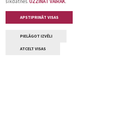
sīkdatnes.
UZZINĀT VAIRĀK
.
APSTIPRINĀT VISAS
PIELĀGOT IZVĒLI
ATCELT VISAS
Kontakti
Jelgavas valstpilsētas pašvaldība
Lielā iela 11, Jelgava, LV-3001