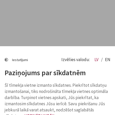
Izvēlies valodu:
LV
EN
Iestatījumi
Paziņojums par sīkdatnēm
Šī tīmekļa vietne izmanto sīkdatnes. Piekrītot sīkdatņu
izmantošanai, tiks nodrošināta tīmekļa vietnes optimāla
darbība. Turpinot vietnes apskati, Jūs piekrītat, ka
izmantosim sīkdatnes Jūsu ierīcē. Savu piekrišanu Jūs
jebkurā laikā varat atsaukt, nodzēšot saglabātās