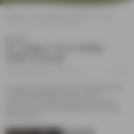
Sākumlapa
Portāla “Jelgavas Vēstnesis” arhīvs
Sports
FK «Jelgava» notur Virslīgas labāko vārtsargu
Klausīties
FK «Jelgava» notur Virslīgas
labāko vārtsargu
08/01/2015
Portāla “Jelgavas Vēstnesis” arhīvs
Sports
FK «Jelgava» ir panācis vienošanos ar 2014. gada Latvijas
futbola Virslīgas labāko vārtsargu un Latvijas
valstsvienības kandidātu Kasparu Ikstenu. Jaunais
līgums paredz, ka K.Ikstens jelgavnieku vārtus sargās
līdz 2016. gadam.