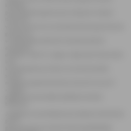
komandai
pievienojās 2013. gada sezonas otrajā pusē. «Kaspars
Ikstens ātri
vien kļuva par vienu no komandas līderiem gan laukumā,
gan ārpus tā
un radīja lielāku pārliecību komandas biedriem
aizsardzības
darbībās,» teikts FK «Jelgava» mājas lapā. K.Ikstena lielo
lomu
komandā apliecina arī fakts, ka nule kā aizvadītās
sezonas
noslēguma pasākumā K.Ikstens tika atzīts arī par FK
«Jelgava»
pagājušas sezonas labāko spēlētāju komandas
balsojumā.
Jāatgādina, ka aizvadītajā sezonā Jelgavas futbola klubs
pēc 19
gadu pārtraukuma Latvijas futbola augstākajā līgā