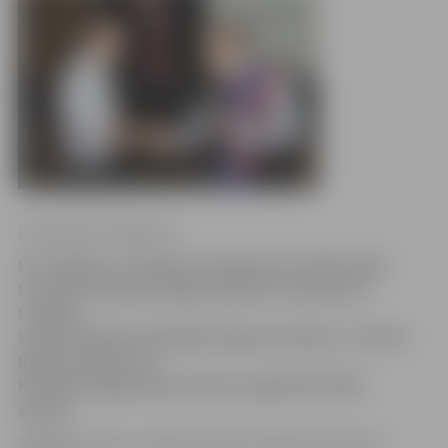
Ilze Knusle-Jankevica
FK «Jelgava» ir panācis vienošanos ar 2014. gada
Latvijas futbola Virslīgas labāko vārtsargu un
Latvijas
valstsvienības kandidātu Kasparu Ikstenu. Jaunais
līgums paredz, ka
K.Ikstens jelgavnieku vārtus sargās līdz 2016.
gadam.
26 gadus vecais un 185 centimetrus garais K.Ikstens