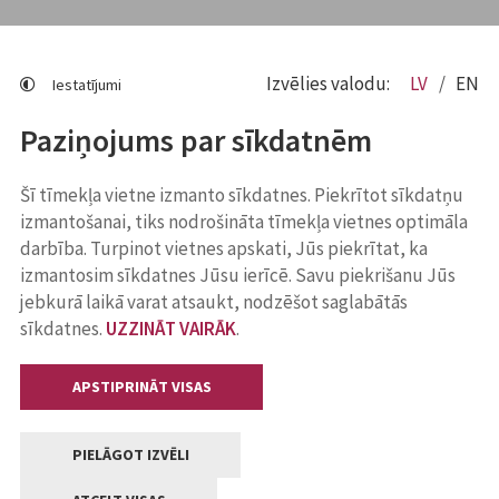
Izvēlies valodu:
LV
EN
Iestatījumi
Paziņojums par sīkdatnēm
Šī tīmekļa vietne izmanto sīkdatnes. Piekrītot sīkdatņu
izmantošanai, tiks nodrošināta tīmekļa vietnes optimāla
darbība. Turpinot vietnes apskati, Jūs piekrītat, ka
izmantosim sīkdatnes Jūsu ierīcē. Savu piekrišanu Jūs
jebkurā laikā varat atsaukt, nodzēšot saglabātās
sīkdatnes.
UZZINĀT VAIRĀK
.
APSTIPRINĀT VISAS
PIELĀGOT IZVĒLI