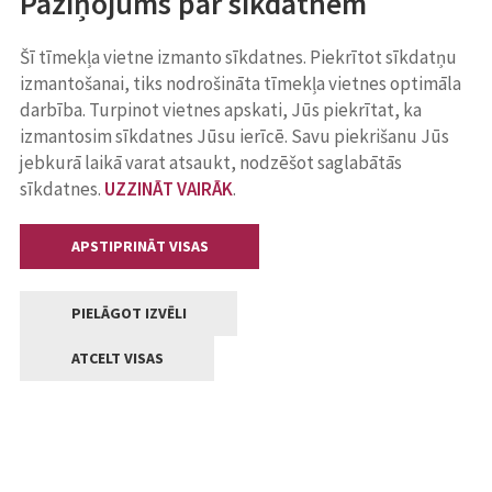
Paziņojums par sīkdatnēm
Šī tīmekļa vietne izmanto sīkdatnes. Piekrītot sīkdatņu
izmantošanai, tiks nodrošināta tīmekļa vietnes optimāla
darbība. Turpinot vietnes apskati, Jūs piekrītat, ka
izmantosim sīkdatnes Jūsu ierīcē. Savu piekrišanu Jūs
jebkurā laikā varat atsaukt, nodzēšot saglabātās
sīkdatnes.
UZZINĀT VAIRĀK
.
APSTIPRINĀT VISAS
PIELĀGOT IZVĒLI
ATCELT VISAS