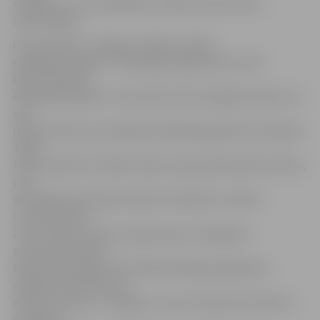
«publiku», kura vairākkārt centās provocēt viesu
atbalstītājus.
Otro puslaiku «Jelgava» iesāka ar divām
spēlētāju maiņām – Mindauga Grigaravičius vietā
laukumā devās
Aleksejs Bespalovs. Lietuvietis tā arī nespēja attaisnot uz
sevi
liktās cerības, jo pirmajā puslaikā bija gaužām nemanāms.
Tāpat
tika nomainīts arī labās malas aizsargs Aleksandrs Gubins,
viņa
vietā Aleksnadrs Baturinskis. Puslaika 51. minūtē
rezultāts kļuva
2:0, jo skaistus vārtus ar galvu guva «Daugavas»
uzbrukuma līderis
Mamuka Gongadze. Pēc šāda handikapa iegūšanas
mājinieki acīmredzami
atdeva iniciatīvu «Jelgavai», taču ar bīstamu momentu
veidošanu