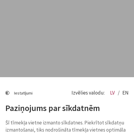
Izvēlies valodu:
LV
EN
Iestatījumi
Paziņojums par sīkdatnēm
Šī tīmekļa vietne izmanto sīkdatnes. Piekrītot sīkdatņu
izmantošanai, tiks nodrošināta tīmekļa vietnes optimāla