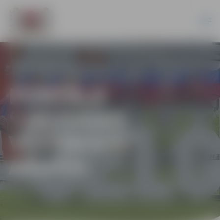
PORTĀLA
“JELGAVAS
VĒSTNESIS”
ARHĪVS