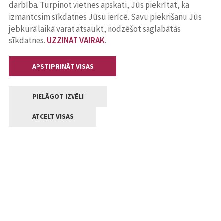
darbība. Turpinot vietnes apskati, Jūs piekrītat, ka
izmantosim sīkdatnes Jūsu ierīcē. Savu piekrišanu Jūs
jebkurā laikā varat atsaukt, nodzēšot saglabātās
sīkdatnes.
UZZINĀT VAIRĀK
.
APSTIPRINĀT VISAS
PIELĀGOT IZVĒLI
ATCELT VISAS
Kontakti