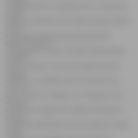
turpināja dominēt arī turpinājumā, līdz 12. minūtē, pēc
lieliskas
Gongadzes piespēles, vārtus mājinieku labā guva Mihails
Ziziļevs.
Arī turpinājumā daugavpilieši pārbaudīja Marka
Bogdanova modrību,
un te gan jaatzīst, ka viesu vārtsargs vairākās epizodēs
nospēlēja
nedroši. «Jelgavas» uzbrukums pirmajās 45 minūtēs
izskatījās
nožēlojami – pa mājinieku vārtiem tika izdarīts viens
sitiens, tas
pats ne vārtu rāmī. Jāpiebilst, ka uz Daugavpili, līdz ar
komandu,
bija devušies arī jelgavnieku kvēlākie atbalstītāji, kuri
komandu
atbalstīja pat šādā spēlē. Vēl noteikti vajadzētu atzīmēt
vietējo