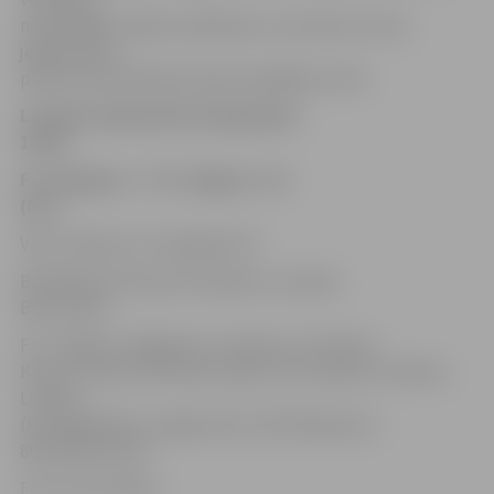
nesekmējās. Spēle noslēdzās ar rezultātu 2:0, kas
jelgavniekus
pietuvina čempināta tabulas pēdējais vietai.
Latvijas čempionāts; Daugavpils;
18.00
FC «Daugava» – FK «Jelgava» 2:0
(0:1)
Vārti: Ziziļevs 12’, Gongadze 51’
Brīdinājumi:Simonovs; Daņilovs, Lazdiņš,
Baturinskis
FK «Jelgava»: Bogdanovs, Daņilovs, Petrenko,
Kazura, Gubins (45’ Baturinskis), Ošs, Kļimovs, Žatkins,
Lazdiņš
(K), Bogdaškins, Grigaravičius (45’ Bespalovs (
86’Kinderevičs))
Foto: Ivars Veiliņš