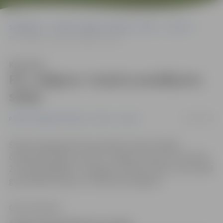
Sākumlapa
Portāla “Jelgavas Vēstnesis” arhīvs
Sports
FK «Jelgava» turpina zaudējumu sēriju
Klausīties
FK «Jelgava» turpina zaudējumu
sēriju
16/06/2012
Portāla “Jelgavas Vēstnesis” arhīvs
Sports
Šodien Daugavpilī tika aizvadīta Latvija virslīgas
čempionāta spēle, kurā FK «Jelgava» viesos ar rezultātu
2:0 (1:0) piekāpās FC «Daugava» vienībai. Vārtus viesu labā
guva Mihails Ziziļevs un Mamuka Gongadze.
Ģirts Pommers