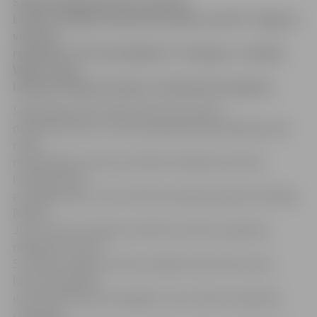
Šodien Daugavpilī tika aizvadīta
Latvija virslīgas čempionāta spēle, kurā FK «Jelgava»
viesos ar
rezultātu 2:0 (1:0) piekāpās FC «Daugava» vienībai.
Vārtus viesu
labā guva Mihails Ziziļevs un Mamuka Gongadze.
Spēli jelgavnieki iesāka neierastā sastāvā –
dzelteno kartiņu un tām sekojošās diskvalifikācijas dēļ
mačā
nepiedalījās uzbrukuma līderis Vladislavs Kozlovs.
Izmaiņas skāra
arī vidējo līniju, kurā iztrūka komandas kapteinis Valērijs
Redjko.
Jau ar mača pirmajām minūtēm iniciatīvu pārņēma
mājinieki, kuri jau
5. minūtē varēja izvirzīties vadībā, kad bumbu soda
laukumā saņēma
uzbrucējs Mamuka Gongadze, taču sitiens neizdevās.
«Daugava»