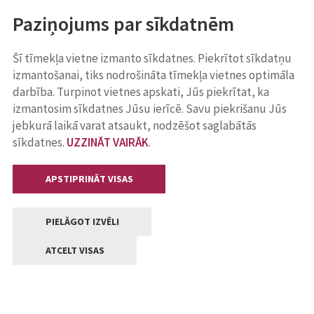
Paziņojums par sīkdatnēm
Šī tīmekļa vietne izmanto sīkdatnes. Piekrītot sīkdatņu
izmantošanai, tiks nodrošināta tīmekļa vietnes optimāla
darbība. Turpinot vietnes apskati, Jūs piekrītat, ka
izmantosim sīkdatnes Jūsu ierīcē. Savu piekrišanu Jūs
jebkurā laikā varat atsaukt, nodzēšot saglabātās
sīkdatnes.
UZZINĀT VAIRĀK
.
APSTIPRINĀT VISAS
PIELĀGOT IZVĒLI
ATCELT VISAS