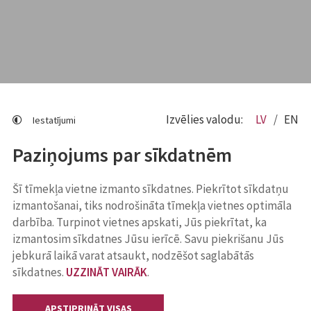
Izvēlies valodu:
LV
EN
Iestatījumi
Paziņojums par sīkdatnēm
Šī tīmekļa vietne izmanto sīkdatnes. Piekrītot sīkdatņu
izmantošanai, tiks nodrošināta tīmekļa vietnes optimāla
darbība. Turpinot vietnes apskati, Jūs piekrītat, ka
izmantosim sīkdatnes Jūsu ierīcē. Savu piekrišanu Jūs
jebkurā laikā varat atsaukt, nodzēšot saglabātās
sīkdatnes.
UZZINĀT VAIRĀK
.
APSTIPRINĀT VISAS