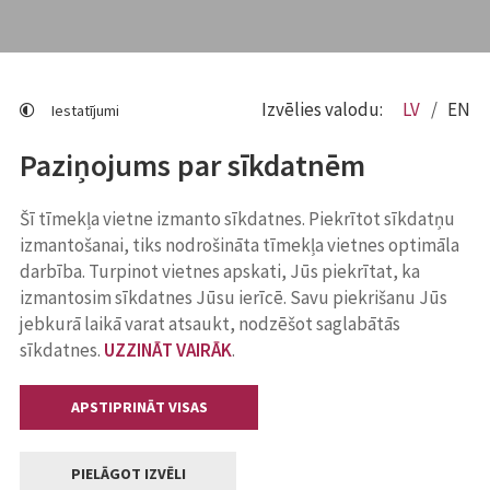
Izvēlies valodu:
LV
EN
Iestatījumi
Paziņojums par sīkdatnēm
Šī tīmekļa vietne izmanto sīkdatnes. Piekrītot sīkdatņu
izmantošanai, tiks nodrošināta tīmekļa vietnes optimāla
darbība. Turpinot vietnes apskati, Jūs piekrītat, ka
izmantosim sīkdatnes Jūsu ierīcē. Savu piekrišanu Jūs
jebkurā laikā varat atsaukt, nodzēšot saglabātās
sīkdatnes.
UZZINĀT VAIRĀK
.
APSTIPRINĀT VISAS
PIELĀGOT IZVĒLI