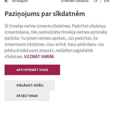
Izvēlies valodu:
LV
EN
Iestatījumi
Paziņojums par sīkdatnēm
Šī tīmekļa vietne izmanto sīkdatnes. Piekrītot sīkdatņu
izmantošanai, tiks nodrošināta tīmekļa vietnes optimāla
darbība. Turpinot vietnes apskati, Jūs piekrītat, ka
izmantosim sīkdatnes Jūsu ierīcē. Savu piekrišanu Jūs
jebkurā laikā varat atsaukt, nodzēšot saglabātās
sīkdatnes.
UZZINĀT VAIRĀK
.
APSTIPRINĀT VISAS
PIELĀGOT IZVĒLI
ATCELT VISAS