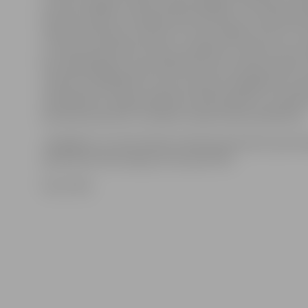
arī likumsargiem palīdz atklāt dažādas nebūšanas. Pa
policija norāda, ka sabiedriskās kārtības uzraudzīšanā
videonovērošanas sistēmai ir arvien lielāka nozīme. T
ar videonovērošanas kameru palīdzību izdevies aiztur
likumpārkāpējus, gan palīdzēt Valsts policijas darbā
sniedzot pierādījumus ceļu satiksmes negadījumos, ga
nekavējoties sniegt palīdzību pilsētniekiem, ja vide
kamerās pamanīts, ka kādam nepieciešama palīdzība.
Jāatgādina, ka informācijai videokamerās līdzi seko P
operatīvās informācijas centrs jeb POIC.
Foto: POIC