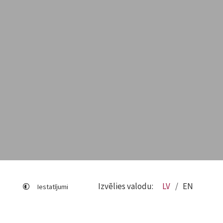
Izvēlies valodu:
LV
EN
Iestatījumi