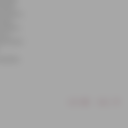
švaldības
 pilsētā
ā, piemēram,
ēt gan
, piemēram,
n arī
onovērošanas
ašvaldības
Drukāt
Dalīties