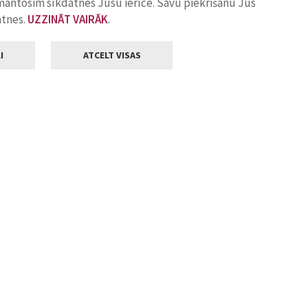
zmantosim sīkdatnes Jūsu ierīcē. Savu piekrišanu Jūs
atnes.
UZZINĀT VAIRĀK
.
I
ATCELT VISAS
Klientu apkalpošana
ilsētas pašvaldība
Darba laiks
, Jelgava, LV-3001
Pirmdienās
8.00 - 18.00
Otrdienās
8.00 - 17.00
22
Trešdienās
8.00 - 17.00
va.lv
Ceturtdienās
8.00 - 17.00
Piektdienās
8.00 - 14.30