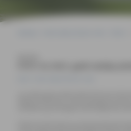
Sākumlapa
Portāla “Jelgavas Vēstnesis” arhīvs
Pilsētā
Klausīties
FOTO: Ko 2015. gadā redzēja pil
Pilsētā
Portāla “Jelgavas Vēstnesis” arhīvs
Jau vairākus gadus pilsētas ikdienai līdzi seko video
fiksēja jau 156 kameras. Portāls www.jelgavasvestnesis.
nebūšanām, gan priecīgajiem brīžiem jelgavnieku ikdi
Pilsētā izvietotās kameras ne tikai disciplinē iedzīvotā