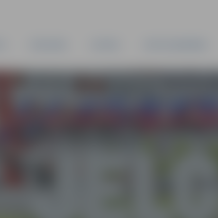
TA
PAŠVALDĪBA
IESTĀDES
KAPITĀLSABIEDRĪBAS