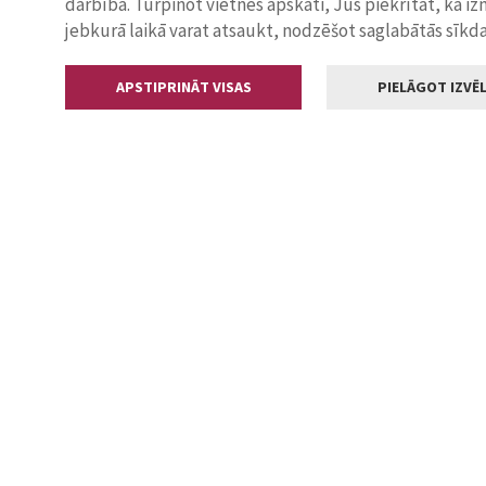
darbība. Turpinot vietnes apskati, Jūs piekrītat, ka i
jebkurā laikā varat atsaukt, nodzēšot saglabātās sīkd
APSTIPRINĀT VISAS
PIELĀGOT IZVĒL
Kontakti
Jelgavas valstp
Lielā iela 11
+371 630055
pasts@jelga