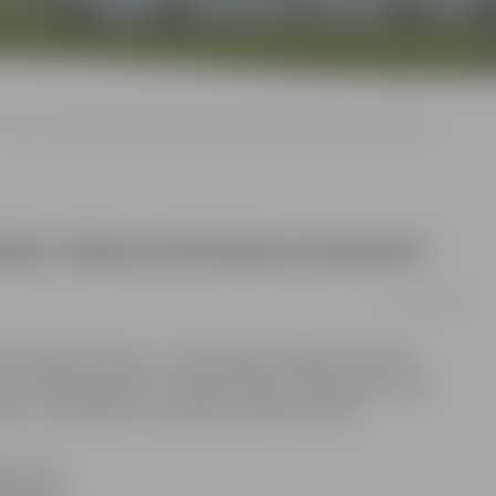
FOTO: Ko 2015. gadā redzēja pilsētas videonovērošanas kameras?
sētas videonovērošanas kameras?
01/01/2016
novērošanas kameras, un 2015. gadā Jelgavā notiekošo
lv piedāvā iespēju uz pilsētas ikdienu 2015. gadā – gan
enā – atskatīties caur pilsētas videokamerām.
jus, bet