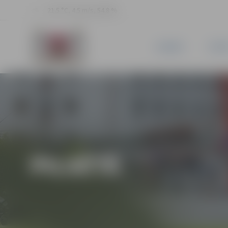
21.5 °C, 4.5 m/s, 54.8 %
JAUNUMI
PILSĒ
PILSĒTĀ