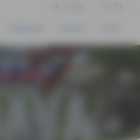
LV
EN
Iestatījumi
UZŅĒMĒJDARBĪBA
PAKALPOJUMI
KONTAKTI