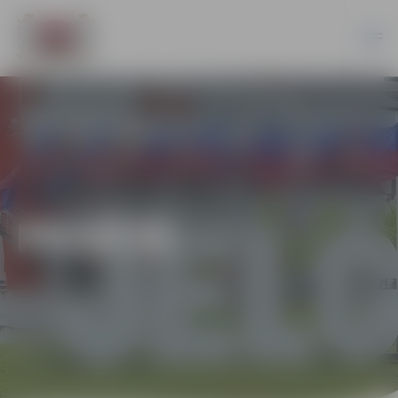
PILSĒTĀ