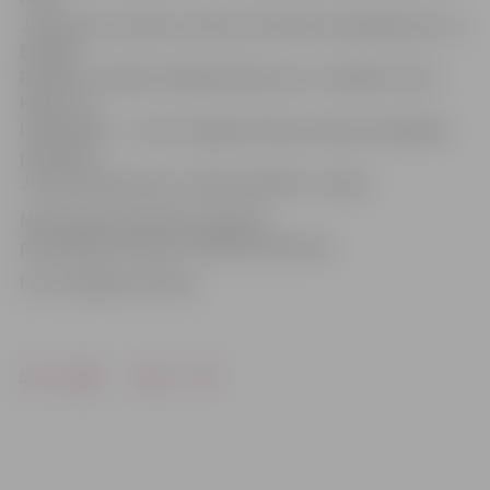
Jurševska un Andris Jansons, flautistes Ilvija Bensone un
Daniela
Rudzīte, vijolniece Maija Andersone un vokālisti Jānis
Kupčs un
Irēna Zaķīte –, kā arī Jelgavas Romas katoļu katedrāles
priesteris
Jurijs Gorbačevskis un deju kolektīvs «Laipa».
Mirušo piemiņas dienu organizē
pašvaldības iestāde «Pilsētsaimniecība».
Foto: Krišjānis Grantiņš
Drukāt
Dalīties