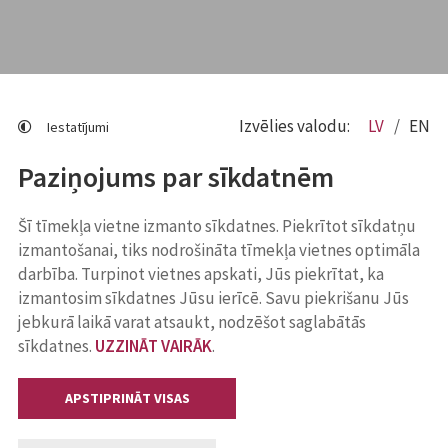
Izvēlies valodu:
LV
EN
Iestatījumi
Paziņojums par sīkdatnēm
Šī tīmekļa vietne izmanto sīkdatnes. Piekrītot sīkdatņu
izmantošanai, tiks nodrošināta tīmekļa vietnes optimāla
darbība. Turpinot vietnes apskati, Jūs piekrītat, ka
izmantosim sīkdatnes Jūsu ierīcē. Savu piekrišanu Jūs
jebkurā laikā varat atsaukt, nodzēšot saglabātās
sīkdatnes.
UZZINĀT VAIRĀK
.
APSTIPRINĀT VISAS