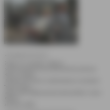
www.jelgavasvestnesis.lv
Šodien, 23. novembrī, Jelgavas
pilsētas kapsētās tiek atzīmēta Mirušo piemiņas
diena, un šogad
līdztekus SIA «Velis A» māksliniekiem un mūziķiem
īpašu noskaņu
palīdz radīt vidējās paaudzes deju kolektīvs «Laipa»
Mārītes
Skrindas vadībā.