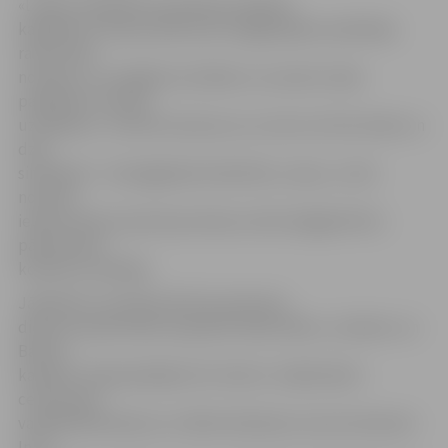
«Laipas» dejotāji tautastērpos pilsētas
kapsētās ar dziļu pietāti pret aizgājušajiem palīdzēja
radīt īpašu
noskaņu, ar svinīgām kustībām un svecēm rokās
papildinot mūziķu
uzstāšanos. «Svecīšu liesmas var uztvert arī kā rituālu un
dziļi
simboliski – kā aizgājušās dvēselītes, veļus, un tās
noteikti
iederas Mirušo piemiņas dienas svētsvinīgajā brīdī,»
pārliecināta
kolektīva vadītāja.
Jāpiebilst, ka šodien Mirušo piemiņas
diena aizvadīta Miera kapsētā, Meža, Bērzu, Zanderu un
Baložu
kapsētā. Tajā piedalījās SIA «Velis A» mākslinieki –
ceremoniju
vadītāji Aldis Barons un Māris Neilands, koncertmeistari
Inita