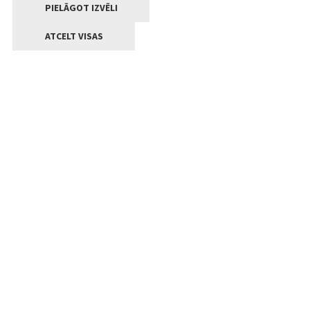
PIELĀGOT IZVĒLI
ATCELT VISAS
Kontakti
Jelgavas valstpilsētas pašvaldība
Lielā iela 11, Jelgava, LV-3001
+371 63005522
pasts@jelgava.lv
Klientu apkalpošana