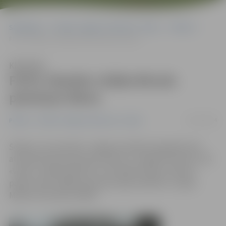
Sākumlapa
Portāla “Jelgavas Vēstnesis” arhīvs
Pilsētā
FOTO: Mazliet citāda Mirušo piemiņas diena
Klausīties
FOTO: Mazliet citāda Mirušo
piemiņas diena
23/11/2014
Pilsētā
Portāla “Jelgavas Vēstnesis” arhīvs
Šodien, 23. novembrī, Jelgavas pilsētas kapsētās tiek
atzīmēta Mirušo piemiņas diena, un šogad līdztekus SIA
«Velis A» māksliniekiem un mūziķiem īpašu noskaņu
palīdz radīt vidējās paaudzes deju kolektīvs «Laipa»
Mārītes Skrindas vadībā.