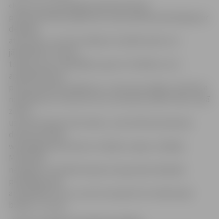
«Kad mums piedāvāja iesaistīties Mirušo
piemiņas dienas pasākumos, biju patīkami pārsteigta par
dejotāju
atsaucību, un mums nebija ne mazāko šaubu, ka
jāpiedalās. Protams,
tas gan mums, dejotājiem, gan arī cilvēkiem, kuri
apmeklē Mirušo
piemiņas dienas pasākumu, ir kaut kas nebijis un līdz šim
nepiedzīvots, taču ļoti ceru, ka neviens nebūs vīlies. Savā
ziņā to
uztveram kā ļoti cēlu darbu,» pirms Mirušo piemiņas
dienas portālam
www.jelgavasvestnesis.lv stāstīja «Laipas» vadītāja
M.Skrinda,
neslēpjot, ka pilsētas kapos dus gan pašu dejotāju
piederīgie, gan
arī dejotāji. «Es ticu, ka arī viņi sajutīs šo rituālo kopā
būšanu,» tā viņa.