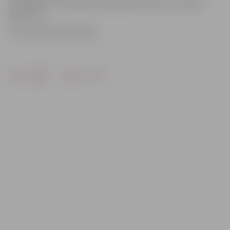
speciālisti to nodēvējuši par garāko aptumsumu šajā
gadsimtā.
Foto: Ruslans Antropovs
Drukāt
Dalīties