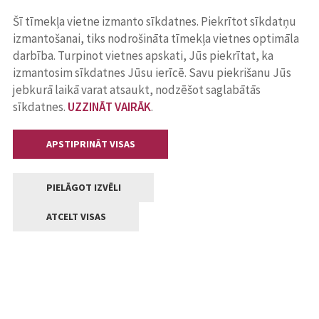
Šī tīmekļa vietne izmanto sīkdatnes. Piekrītot sīkdatņu
izmantošanai, tiks nodrošināta tīmekļa vietnes optimāla
darbība. Turpinot vietnes apskati, Jūs piekrītat, ka
izmantosim sīkdatnes Jūsu ierīcē. Savu piekrišanu Jūs
jebkurā laikā varat atsaukt, nodzēšot saglabātās
sīkdatnes.
UZZINĀT VAIRĀK
.
APSTIPRINĀT VISAS
PIELĀGOT IZVĒLI
ATCELT VISAS