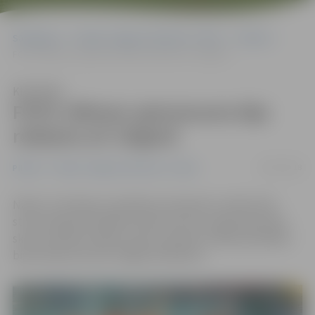
Sākumlapa
Portāla “Jelgavas Vēstnesis” arhīvs
Pilsētā
FOTO: Mēness aptumsums bija redzams arī Jelgavā
Klausīties
FOTO: Mēness aptumsums bija
redzams arī Jelgavā
28/07/2018
Pilsētā
Portāla “Jelgavas Vēstnesis” arhīvs
Naktī uz 28. jūliju Latvijā bija novērojams vairāk nekā
stundu ilgs pilns Mēness aptumsums. Lai gan ilgu laiku
skatu aizsedza mākoņi, pēc pusnakts šī dabas parādība
bija redzama arī pie Jelgavas debesīm.