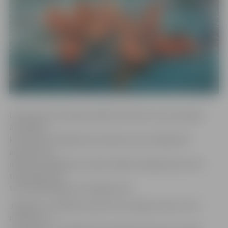
Latvijas Astronomijas biedrība informē, ka Zemi apjož
atmosfēra,
kas kalpo arī kā gaismas laušanas vide, tādēļ pilnā
aptumsuma
maksimumā Mēness nekad nekļūst pilnīgi melns, bet
tiek izgaismots
tumši sarkanīgā vai brūnganā tonī.
Jāpiebilst, ka Mēness aptumsums ilga stundu un 43
minūtes, un