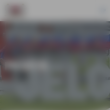
PILSĒTĀ