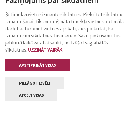
Paziņojums par sīkdatnēm
Šī tīmekļa vietne izmanto sīkdatnes. Piekrītot sīkdatņu
izmantošanai, tiks nodrošināta tīmekļa vietnes optimāla
darbība. Turpinot vietnes apskati, Jūs piekrītat, ka
izmantosim sīkdatnes Jūsu ierīcē. Savu piekrišanu Jūs
jebkurā laikā varat atsaukt, nodzēšot saglabātās
sīkdatnes.
UZZINĀT VAIRĀK
.
APSTIPRINĀT VISAS
PIELĀGOT IZVĒLI
ATCELT VISAS