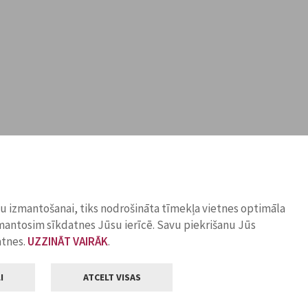
ņu izmantošanai, tiks nodrošināta tīmekļa vietnes optimāla
zmantosim sīkdatnes Jūsu ierīcē. Savu piekrišanu Jūs
atnes.
UZZINĀT VAIRĀK
.
I
ATCELT VISAS