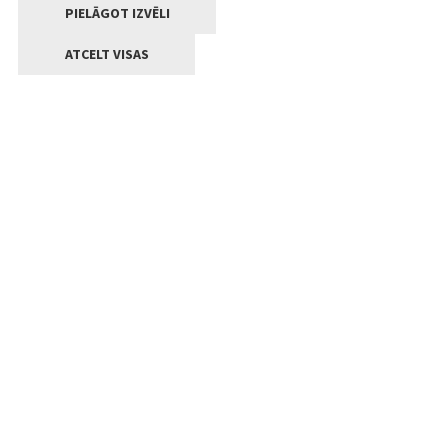
PIELĀGOT IZVĒLI
ATCELT VISAS
Kontakti
Jelgavas valstpilsētas pašvaldība
Lielā iela 11, Jelgava, LV-3001
+371 63005522
pasts@jelgava.lv
Klientu apkalpošana