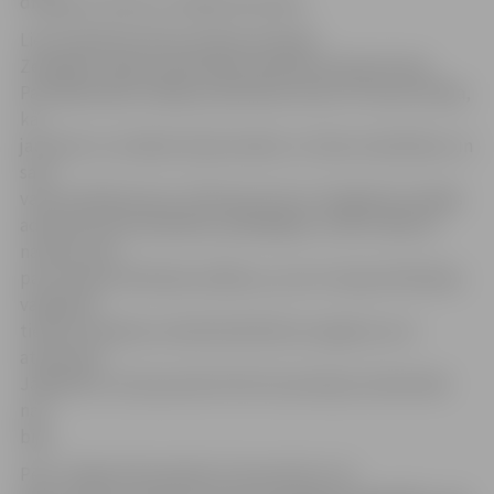
drauga, kurš par to nebija informēts.
Lietu pārņēma Valsts policija. Policijas
Zemgales reģiona pārvaldes Kārtības policijas biroja
Patruļpolicijas nodaļas priekšnieks Aivars Putniņš norāda,
ka
jaunietis ar vecākiem bija ieradies uz lietas izskatīšanu un
savu
vainu pilnībā atzina. Tā kā personai no 14 gadiem iestājas
administratīvā atbildība, pārkāpējam uzlikts 300 eiro
naudas sods
par transportlīdzekļa vadīšanu, ja nav transportlīdzekļu
vadīšanas
tiesību (tiesības noteiktā kārtībā nav iegūtas vai ir
atņemtas).
Jāpiebilst, ka šis jaunietis līdz šim policijas redzeslokā
nav
bijis.
Pērn Jelgavā tika pieķerti 12 jaunieši no 14