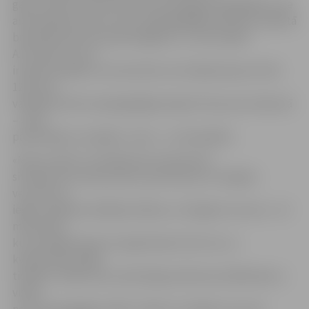
gadu vecuma, bet kuri vēl nav sasnieguši pilngadību, pie
automašīnas stūres. Pieci nepilngadīgie sodīti par atļautā
braukšanas ātruma pārsniegšanu, un, kā norāda
A.Putniņš, tie visi
ir bijuši mopēdu vai motociklu (ar dzinēja tilpumu līdz
125 cm3)
vadītāji. Vēl divi nepilngadīgie pieķerti braucam reibumā
– viens
pārvietojās ar mopēdu, viens – ar velosipēdu.
«Mums valstī ir izveidojusies interesanta
situācija. No vienas puses, jaunietis jau no 14 gadu
vecuma var
iegūt mopēda vadītāja tiesības, no 16 gadu vecuma – arī
motocikla,
kura dzinēja tilpums nepārsniedz 125 cm3, un
kvadracikla vadīja
tiesības. Tātad viņš ir pilntiesīgi satiksmes dalībnieks ar
visām