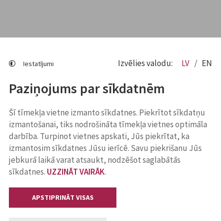
Izvēlies valodu:
LV
EN
Iestatījumi
Paziņojums par sīkdatnēm
Šī tīmekļa vietne izmanto sīkdatnes. Piekrītot sīkdatņu
izmantošanai, tiks nodrošināta tīmekļa vietnes optimāla
darbība. Turpinot vietnes apskati, Jūs piekrītat, ka
izmantosim sīkdatnes Jūsu ierīcē. Savu piekrišanu Jūs
jebkurā laikā varat atsaukt, nodzēšot saglabātās
sīkdatnes.
UZZINĀT VAIRĀK
.
APSTIPRINĀT VISAS