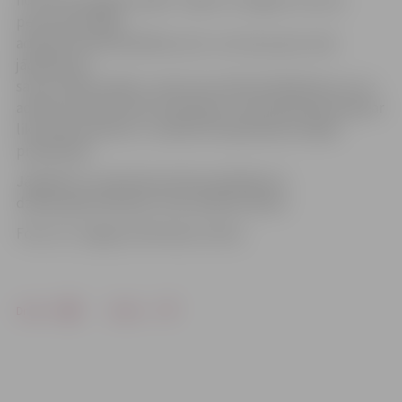
no tā izrietošajām sekām. Tāpat no 14 gadu vecuma
personai iestājas
administratīvā atbildība, bet, no otras puses, kad
jāatbild par
savas rīcības sekām, viņam tas netiek pilnībā ļauts, jo uz
administratīvās lietas izskatīšanu viņam jāierodas kopā ar
likumisko pārstāvi,» norāda Patruļpolicijas nodaļas
priekšnieks.
Jāpiebilst, ka administratīvais pārkāpums
dzēšas gada laikā pēc soda izpildes dienas.
Foto: no «Jelgavas Vēstneša» arhīva
Drukāt
Dalīties