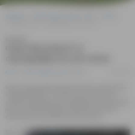
Sākumlapa
Portāla “Jelgavas Vēstnesis” arhīvs
Pilsētā
Gada laikā pieķerti 12 nepilngadīgie pie auto stūres
Klausīties
Gada laikā pieķerti 12
nepilngadīgie pie auto stūres
02/02/2019
Pilsētā
Portāla “Jelgavas Vēstnesis” arhīvs
Kāda četrpadsmitgadnieka ģimenei dēla «ziemas prieki»
izmaksājuši 300 eiro – tik liels administratīvais sods
piemērots 2004. gadā dzimušam jelgavniekam, kurš kādā
janvāra sestdienā Zemgales Olimpiskā centra (ZOC)
stāvlaukumā ar automašīnu grieza «saulītes».