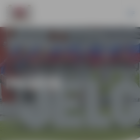
PILSĒTĀ