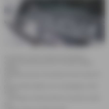
Automašīnu, kas ZOC stāvlaukumā slidinājās un
spolēja, 19. janvārī ap pulksten 12 ievēroja Jelgavas
pilsētas
Pašvaldības policija. Automašīnā bez šofera atradās vēl
divi
jaunieši. Vēlāk izrādījās, ka visi ir nepilngadīgi, turklāt
šoferim
– tikai 14 gadu. Viņš bija aizņēmies automašīnu no kāda
sava