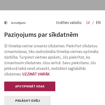
Izvēlies valodu:
LV
EN
Iestatījumi
Paziņojums par sīkdatnēm
Šī tīmekļa vietne izmanto sīkdatnes. Piekrītot sīkdatņu
izmantošanai, tiks nodrošināta tīmekļa vietnes optimāla
darbība. Turpinot vietnes apskati, Jūs piekrītat, ka
izmantosim sīkdatnes Jūsu ierīcē. Savu piekrišanu Jūs
jebkurā laikā varat atsaukt, nodzēšot saglabātās
sīkdatnes.
UZZINĀT VAIRĀK
.
APSTIPRINĀT VISAS
PIELĀGOT IZVĒLI