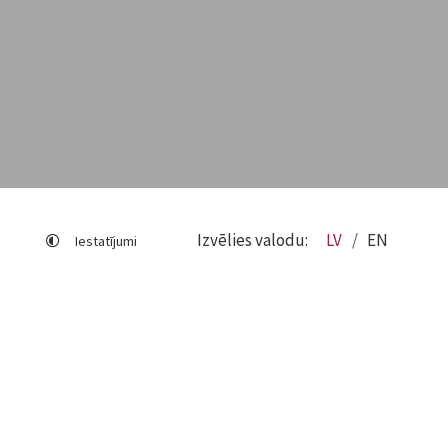
Izvēlies valodu:
LV
EN
Iestatījumi