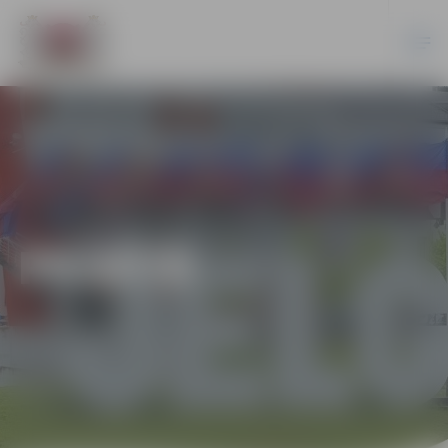
PILSĒTĀ