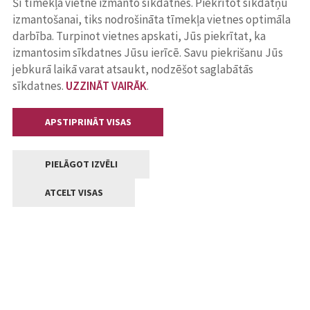
Šī tīmekļa vietne izmanto sīkdatnes. Piekrītot sīkdatņu
izmantošanai, tiks nodrošināta tīmekļa vietnes optimāla
darbība. Turpinot vietnes apskati, Jūs piekrītat, ka
izmantosim sīkdatnes Jūsu ierīcē. Savu piekrišanu Jūs
jebkurā laikā varat atsaukt, nodzēšot saglabātās
sīkdatnes.
UZZINĀT VAIRĀK
.
APSTIPRINĀT VISAS
PIELĀGOT IZVĒLI
ATCELT VISAS