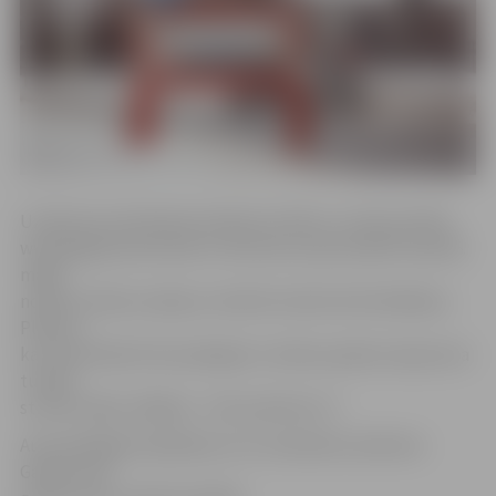
Uzņēmuma tehniskais direktors Viktors Juhna portālu
www.jelgavasvestnesis.lv informē, ka pie Ganību ielas 86.
mājas
notikusi ūdens avārija un šobrīd notiek tās likvidēšana.
Plānots,
ka remontdarbi tiks pabeigti un ūdens padeve atjaunota
tuvāko
stundu laikā, vēlākais – līdz pulksten 17.
Autovadītājiem jārēķinās, ka ir ierobežota satiksme
Ganību ielā