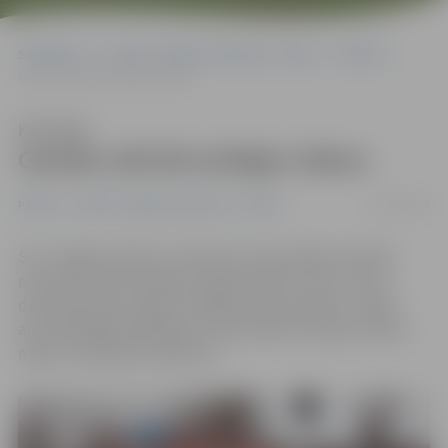
Sākumlapa
Portāla “Jelgavas Vēstnesis” arhīvs
Pilsētā
Ganību ielā 86 atslēgts ūdens
Klausīties
Ganību ielā 86 atslēgts ūdens
12/02/2018
Pilsētā
Portāla “Jelgavas Vēstnesis” arhīvs
SIA «Jelgavas ūdens» informē, ka pie Ganību ielas 86.
nama tiek veikti avārijas rakšanas darbi, līdz ar to šai
daudzdzīvokļu mājai ir atslēgta ūdens padeve. Tāpat
autovadītājiem jārēķinās, ka pa Ganību ielu gar minēto
māju ir ierobežota satiksme.