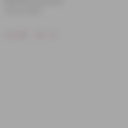
gar 86. namu vienā no joslām.
Foto: no JV arhīva
Drukāt
Dalīties