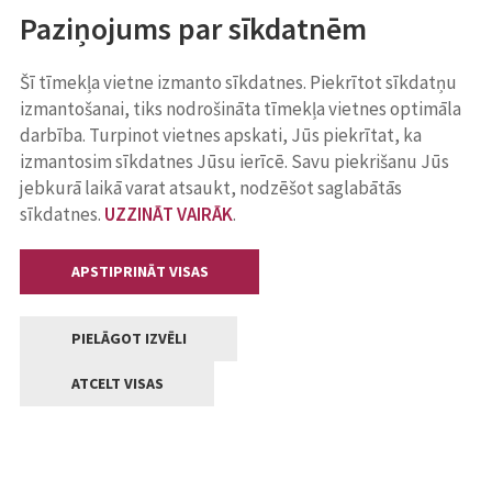
Paziņojums par sīkdatnēm
Šī tīmekļa vietne izmanto sīkdatnes. Piekrītot sīkdatņu
izmantošanai, tiks nodrošināta tīmekļa vietnes optimāla
darbība. Turpinot vietnes apskati, Jūs piekrītat, ka
izmantosim sīkdatnes Jūsu ierīcē. Savu piekrišanu Jūs
jebkurā laikā varat atsaukt, nodzēšot saglabātās
sīkdatnes.
UZZINĀT VAIRĀK
.
APSTIPRINĀT VISAS
PIELĀGOT IZVĒLI
ATCELT VISAS