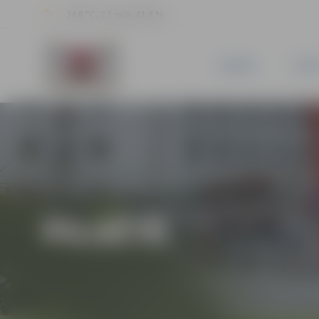
24.8 °C, 2.1 m/s, 61.4 %
JAUNUMI
PILSĒ
PILSĒTĀ