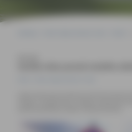
Sākumlapa
Portāla “Jelgavas Vēstnesis” arhīvs
Pilsētā
Klausīties
Ganību ielas posmā noteikts stā
Pilsētā
Portāla “Jelgavas Vēstnesis” arhīvs
Ganību ielā posmā no Satiksmes ielas līdz Atmodas iela
aizliegts» ar papildzīmēm, uzlabojot minētā posma c
pilsētas pašvaldības iestādes «Pilsētsaimniecība».