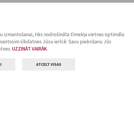
ņu izmantošanai, tiks nodrošināta tīmekļa vietnes optimāla
zmantosim sīkdatnes Jūsu ierīcē. Savu piekrišanu Jūs
atnes.
UZZINĀT VAIRĀK
.
I
ATCELT VISAS
Klientu apkalpošana
ilsētas pašvaldība
Darba laiks
, Jelgava, LV-3001
Pirmdienās
8.00 - 18.00