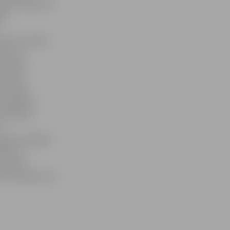
šobrīd kalpo kā
dē
smā ir samērā
s, kuru
zīvotāju
u reāli
i radīja
bās Ganību
zstādītas
ošanas nodaļas
aikus ir
augustā
īnu stāvlaukums