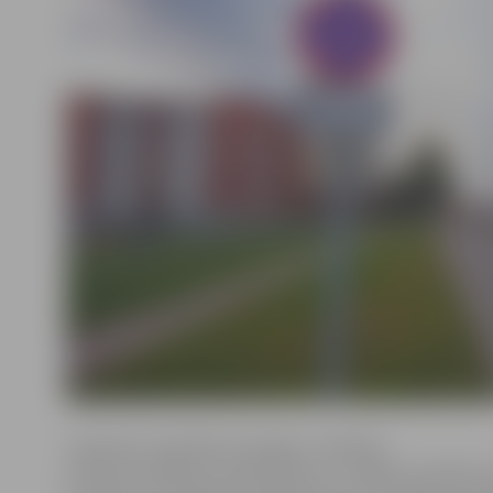
Ceļazīmes «Apstāties aizliegts» minētajā
posmā uzstādītas, pamatojoties uz Jelgavas pilsētas