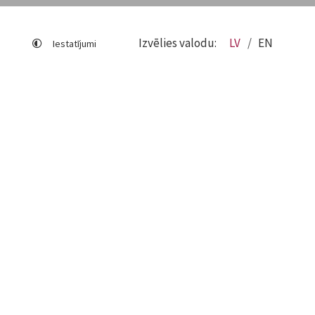
Izvēlies valodu:
LV
EN
Iestatījumi
Lapas karte
Viegli lasīt
Sociālo mediju lietošana