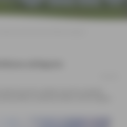
Ganību ielas posmā noteikts stāvēšanas aizliegums
vēšanas aizliegums
06/09/2019
i abās ielas pusēs uzstādītas ceļa zīmes «Apstāties
aurbraucamību un satiksmes drošību, informē Jelgavas