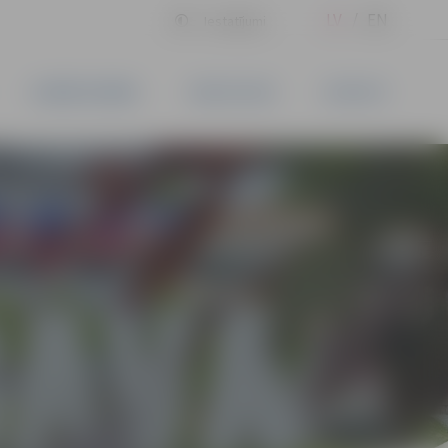
LV
EN
Iestatījumi
UZŅĒMĒJDARBĪBA
PAKALPOJUMI
KONTAKTI