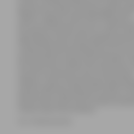
kustības un drošības komisijas lēmumu. «Ganību iela 
galvenais ceļš, lai nokļūtu pirmsskolas izglītības iestā
«Kāpēcīši», šajā ielā arī atrodas pilsētā lielākais dalīto
atkritumu savākšanas laukums. Līdz ar to šajā ielas po
liela satiksmes intensitāte, īpaši rīta un vakara stundā
apgrūtināja ielas malās novietotie apkārtējo māju ied
transportlīdzekļi. Ielas posmā gar Ganību ielas 59. nam
izmantojama bija tikai viena braukšanas josla, kas neret
bīstamas satiksmes situācijas. Risinot šo problēmu, a
ielas malās posmā no Satiksmes līdz Atmodas ielai ir u
ceļa zīmes, kas aizliedz šeit novietot transportlīdzekli
stāvēšanai,» skaidro «Pilsētsaimniecības» Apsaimniek
satiksmes organizācijas inženieris Kārlis Krūkliņš. Vienl
padomāts arī par transportlīdzekļu novietošanu, jau 
iepretim Ganību ielas 59. namam ir izbūvēts automaš
ar šķembu segumu 60 automašīnām.
Foto: «Pilsētsaimniecība»