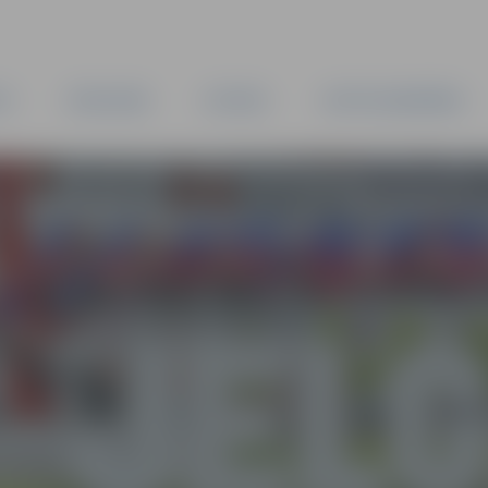
TA
PAŠVALDĪBA
IESTĀDES
KAPITĀLSABIEDRĪBAS