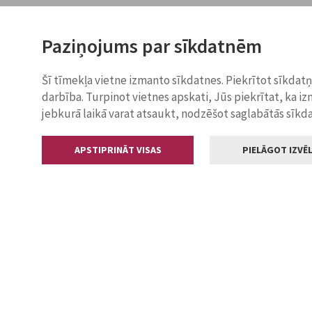
Paziņojums par sīkdatnēm
Šī tīmekļa vietne izmanto sīkdatnes. Piekrītot sīkdat
darbība. Turpinot vietnes apskati, Jūs piekrītat, ka i
jebkurā laikā varat atsaukt, nodzēšot saglabātās sīkd
APSTIPRINĀT VISAS
PIELĀGOT IZVĒL
Kontakti
Jelgavas valstp
Lielā iela 11